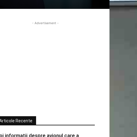
- Advertisement -
Articole Recente
oi informatii despre avionul care a