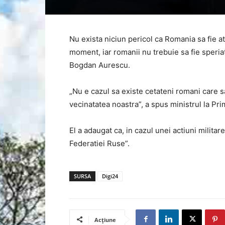
Nu exista niciun pericol ca Romania sa fie at
moment, iar romanii nu trebuie sa fie speria
Bogdan Aurescu.
„Nu e cazul sa existe cetateni romani care sa 
vecinatatea noastra”, a spus ministrul la Pri
El a adaugat ca, in cazul unei actiuni militar
Federatiei Ruse”.
SURSA
Digi24
Acțiune