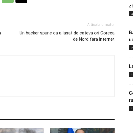
z
L
Articolul urmator
B
n
Un hacker spune ca a lasat de cateva ori Coreea
de Nord fara internet
u
I
L
I
C
r
I