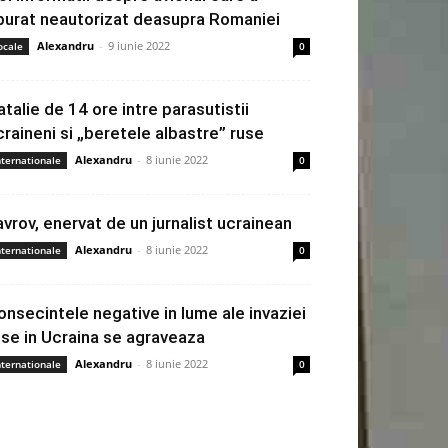
burat neautorizat deasupra Romaniei
Alexandru
-
9 iunie 2022
ocale
0
atalie de 14 ore intre parasutistii
craineni si „beretele albastre” ruse
Alexandru
-
8 iunie 2022
nternationale
0
avrov, enervat de un jurnalist ucrainean
Alexandru
-
8 iunie 2022
nternationale
0
onsecintele negative in lume ale invaziei
use in Ucraina se agraveaza
Alexandru
-
8 iunie 2022
nternationale
0