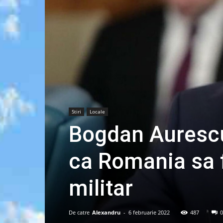
Stiri
Locale
Bogdan Aurescu:
ca Romania sa f
militar
De catre
Alexandru
-
6 februarie 2022
487
0