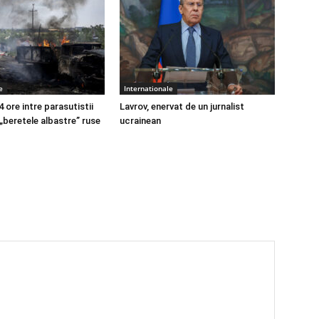
e
Internationale
4 ore intre parasutistii
Lavrov, enervat de un jurnalist
 „beretele albastre” ruse
ucrainean