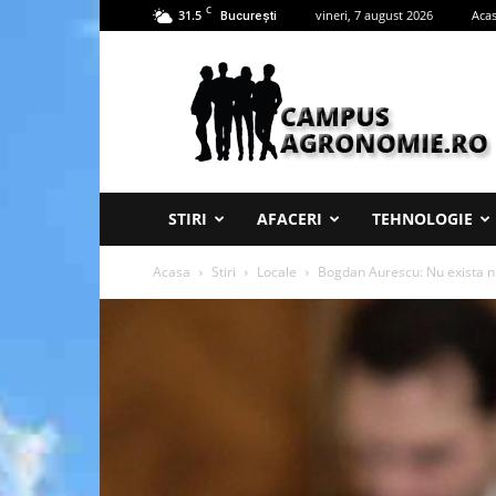
C
31.5
vineri, 7 august 2026
Aca
București
Campus
Agronomie
STIRI
AFACERI
TEHNOLOGIE
Acasa
Stiri
Locale
Bogdan Aurescu: Nu exista nic