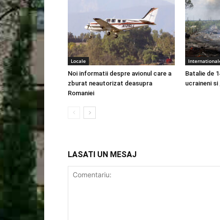
Locale
International
Noi informatii despre avionul care a
Batalie de 1
zburat neautorizat deasupra
ucraineni si
Romaniei
LASATI UN MESAJ