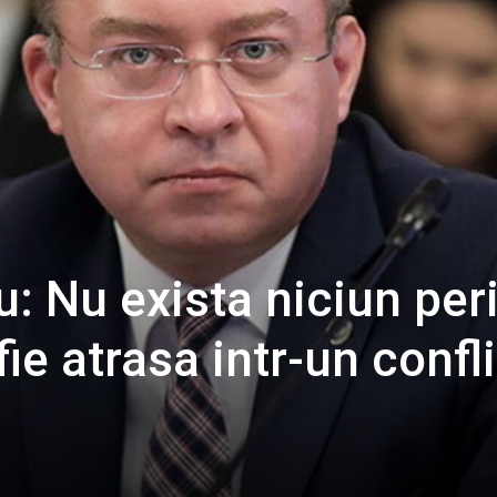
 Nu exista niciun per
ie atrasa intr-un confli