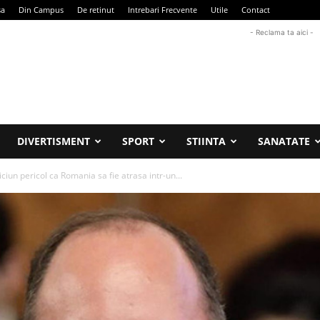
sa
Din Campus
De retinut
Intrebari Frecvente
Utile
Contact
- Reclama ta aici -
DIVERTISMENT
SPORT
STIINTA
SANATATE
iun pericol ca Romania sa fie atrasa intr-un...