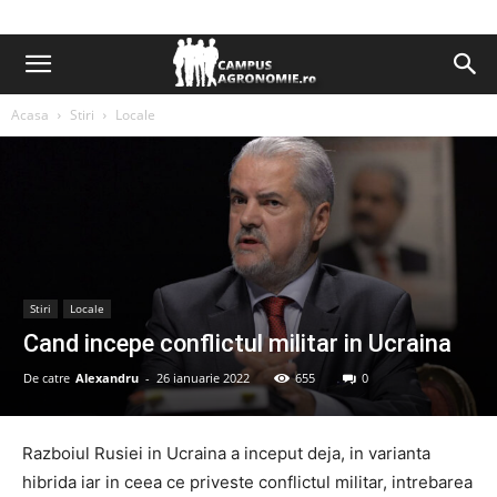
Acasa
Stiri
Locale
Stiri
Locale
Cand incepe conflictul militar in Ucraina
De catre
Alexandru
-
26 ianuarie 2022
655
0
Razboiul Rusiei in Ucraina a inceput deja, in varianta
hibrida iar in ceea ce priveste conflictul militar, intrebarea