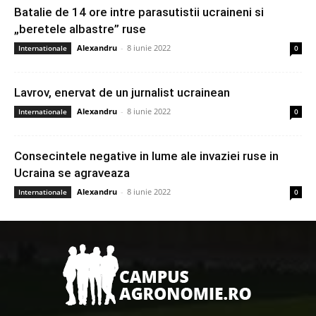
Batalie de 14 ore intre parasutistii ucraineni si
„beretele albastre” ruse
Alexandru
-
8 iunie 2022
Internationale
0
Lavrov, enervat de un jurnalist ucrainean
Alexandru
-
8 iunie 2022
Internationale
0
Consecintele negative in lume ale invaziei ruse in
Ucraina se agraveaza
Alexandru
-
8 iunie 2022
Internationale
0