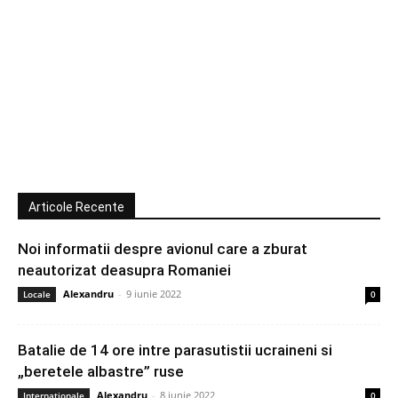
Articole Recente
Noi informatii despre avionul care a zburat
neautorizat deasupra Romaniei
Alexandru
-
9 iunie 2022
Locale
0
Batalie de 14 ore intre parasutistii ucraineni si
„beretele albastre” ruse
Alexandru
-
8 iunie 2022
Internationale
0