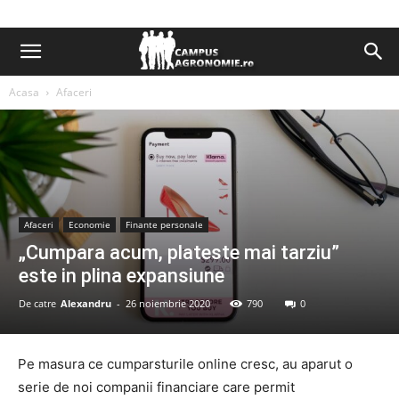
Acasa
Afaceri
Afaceri
Economie
Finante personale
„Cumpara acum, plateste mai tarziu”
este in plina expansiune
De catre
Alexandru
-
26 noiembrie 2020
790
0
Pe masura ce cumparsturile online cresc, au aparut o
serie de noi companii financiare care permit