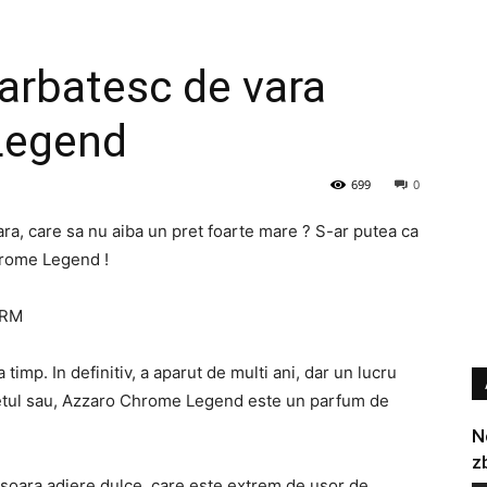
arbatesc de vara
Legend
699
0
ra, care sa nu aiba un pret foarte mare ? S-ar putea ca
Chrome Legend !
pRM
 timp. In definitiv, a aparut de multi ani, dar un lucru
retul sau, Azzaro Chrome Legend este un parfum de
N
z
usoara adiere dulce, care este extrem de usor de