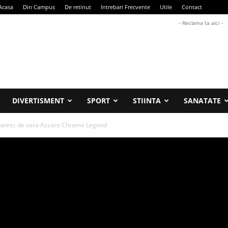
Acasa
Din Campus
De retinut
Intrebari Frecvente
Utile
Contact
- Reclama ta aici -
DIVERTISMENT
SPORT
STIINTA
SANATATE
batesc de vara Azzaro Chrome Legend