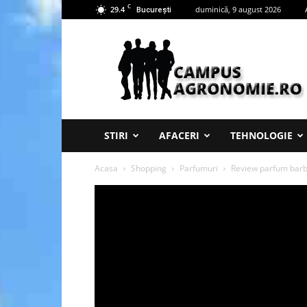
C
29.4
duminică, 9 august 2026
București
Campus
Agronomie
STIRI
AFACERI
TEHNOLOGIE
Acasa
Shopping
Parfumuri
Review parfum bar