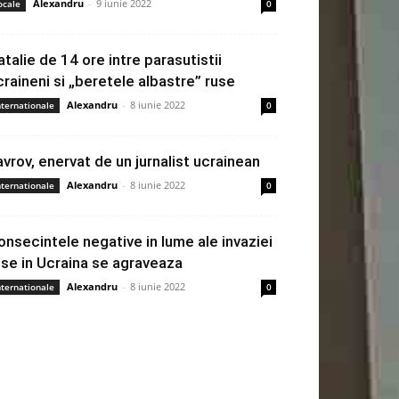
Alexandru
-
9 iunie 2022
ocale
0
atalie de 14 ore intre parasutistii
craineni si „beretele albastre” ruse
Alexandru
-
8 iunie 2022
nternationale
0
avrov, enervat de un jurnalist ucrainean
Alexandru
-
8 iunie 2022
nternationale
0
onsecintele negative in lume ale invaziei
use in Ucraina se agraveaza
Alexandru
-
8 iunie 2022
nternationale
0