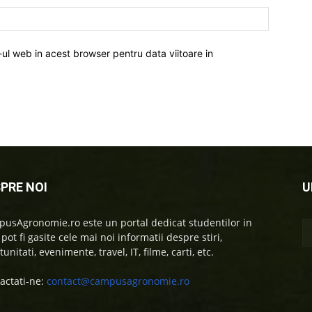
-ul web in acest browser pentru data viitoare in
PRE NOI
U
usAgronomie.ro este un portal dedicat studentilor in
 pot fi gasite cele mai noi informatii despre stiri,
unitati, evenimente, travel, IT, filme, carti, etc.
actati-ne:
contact@campusagronomie.ro