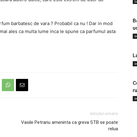
L
B
um barbatesc de vara ? Probabil ca nu ! Dar in mod
u
 mai ales ca multa lume inca le spune ca parfumul asta
I
L
I
C
r
I
Articolul urmator
Vasile Petrariu ameninta ca greva STB se poate
relua