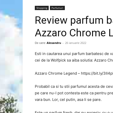
Shopping
Parfumuri
Review parfum b
Azzaro Chrome 
De catre
Alexandru
-
26 ianuarie 2022
Esti in cautarea unui parfum barbatesc de va
cei de la Wolfpick sa aiba solutia: Azzaro 
Azzaro Chrome Legend – https://bit.ly/3II4
Probabil ca si tu stii parfumul acesta de ceva
pe care nu-l pot contesta este ca pentru p
vara bun. Lor, cel putin, asa li se pare.
Este un parfum fresh, dar nu excesiv, cu o 