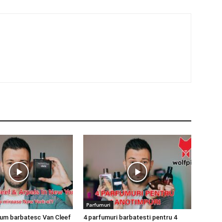
Parfumuri
fum barbatesc Van Cleef
4 parfumuri barbatesti pentru 4