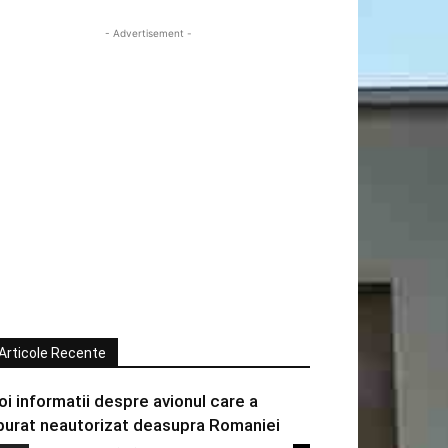
- Advertisement -
Articole Recente
oi informatii despre avionul care a
burat neautorizat deasupra Romaniei