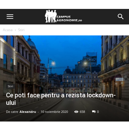
Acasa
Stiri
Stiri
Ce poti face pentru a rezista lockdown-
ului
De catre
Alexandru
-
10 noiembrie 2020
658
0