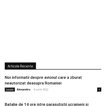
Articole Recente
Noi informatii despre avionul care a zburat
neautorizat deasupra Romaniei
Alexandru
-
9 iunie 2022
Locale
0
Batalie de 14 ore intre parasutistii ucraineni si