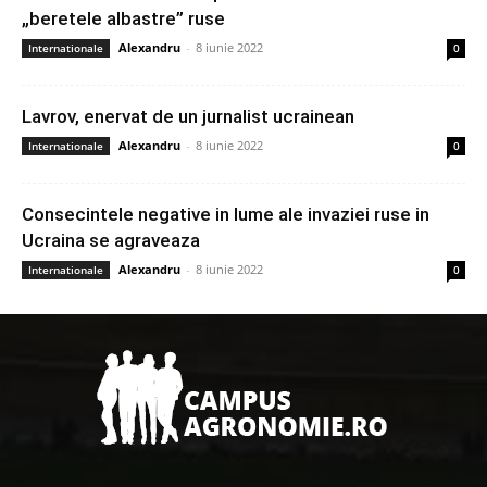
„beretele albastre” ruse
Alexandru
-
8 iunie 2022
Internationale
0
Lavrov, enervat de un jurnalist ucrainean
Alexandru
-
8 iunie 2022
Internationale
0
Consecintele negative in lume ale invaziei ruse in
Ucraina se agraveaza
Alexandru
-
8 iunie 2022
Internationale
0