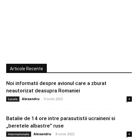
Articole Recente
Noi informatii despre avionul care a zburat
neautorizat deasupra Romaniei
Alexandru
-
9 iunie 2022
Locale
0
Batalie de 14 ore intre parasutistii ucraineni si
„beretele albastre” ruse
Alexandru
-
8 iunie 2022
Internationale
0