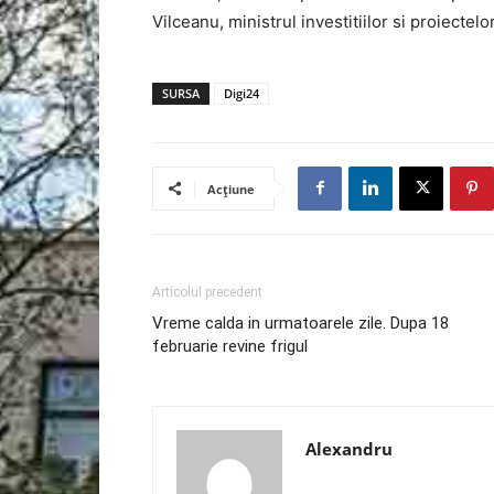
Vilceanu, ministrul investitiilor si proiectel
SURSA
Digi24
Acțiune
Articolul precedent
Vreme calda in urmatoarele zile. Dupa 18
februarie revine frigul
Alexandru