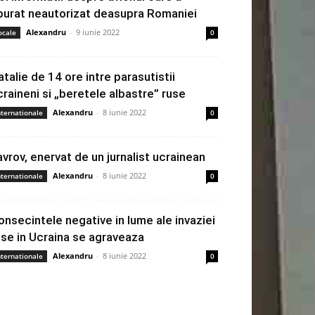
burat neautorizat deasupra Romaniei
Alexandru
-
9 iunie 2022
ocale
0
atalie de 14 ore intre parasutistii
craineni si „beretele albastre” ruse
Alexandru
-
8 iunie 2022
nternationale
0
avrov, enervat de un jurnalist ucrainean
Alexandru
-
8 iunie 2022
nternationale
0
onsecintele negative in lume ale invaziei
use in Ucraina se agraveaza
Alexandru
-
8 iunie 2022
nternationale
0