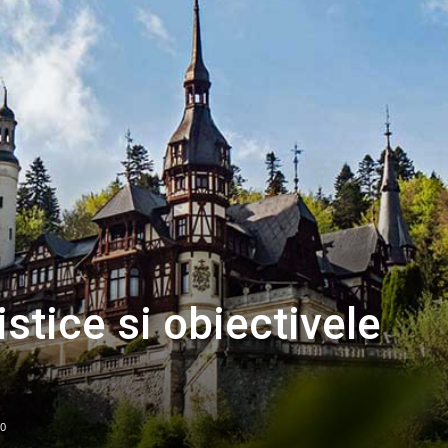
istice si obiectivele
0