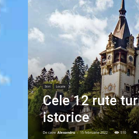
Stiri
Locale
Cele 12 rute tur
istorice
De catre
Alexandru
-
15 februarie 2022
510