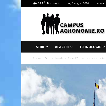
C
28.9
joi, 6 august 2026
Acasa
București
Campus
Agronomie
STIRI
AFACERI
TEHNOLOGIE
Acasa
Stiri
Locale
Cele 12 rute turistice si obiec