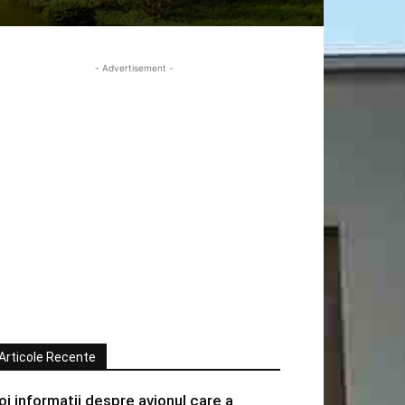
- Advertisement -
Articole Recente
oi informatii despre avionul care a