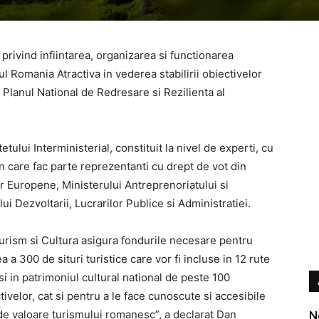
rivind infiintarea, organizarea si functionarea
l Romania Atractiva in vederea stabilirii obiectivelor
n Planul National de Redresare si Rezilienta al
lui Interministerial, constituit la nivel de experti, cu
din care fac parte reprezentanti cu drept de vot din
lor Europene, Ministerului Antreprenoriatului si
lui Dezvoltarii, Lucrarilor Publice si Administratiei.
Turism si Cultura asigura fondurile necesare pentru
a 300 de situri turistice care vor fi incluse in 12 rute
si in patrimoniul cultural national de peste 100
ivelor, cat si pentru a le face cunoscute si accesibile
 de valoare turismului romanesc”, a declarat Dan
N