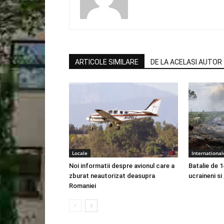
ARTICOLE SIMILARE
DE LA ACELASI AUTOR
Locale
International
Noi informatii despre avionul care a
Batalie de 1
zburat neautorizat deasupra
ucraineni si
Romaniei