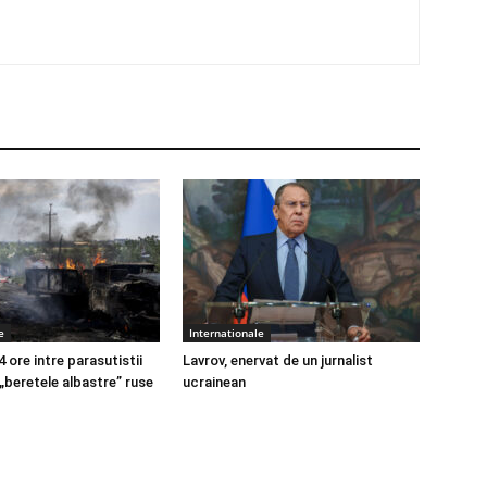
e
Internationale
4 ore intre parasutistii
Lavrov, enervat de un jurnalist
 „beretele albastre” ruse
ucrainean