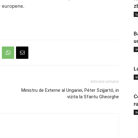
z
or europene.
L
B
u
I
L
I
Articolul urmator
Ministru de Externe al Ungariei, Péter Szijjartó, in
C
vizita la Sfantu Gheorghe
r
I