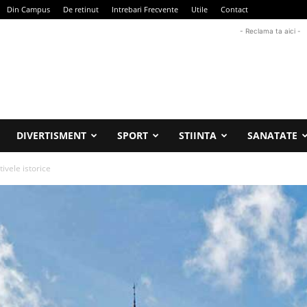
Din Campus
De retinut
Intrebari Frecvente
Utile
Contact
- Reclama ta aici -
DIVERTISMENT
SPORT
STIINTA
SANATATE
tivele istorice