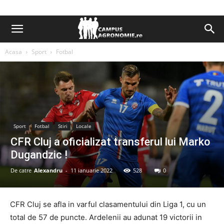
Acasa
Sport
Fotbal
Sport
Fotbal
Stiri
Locale
CFR Cluj a oficializat transferul lui Marko
Dugandzic !
De catre
Alexandru
-
11 ianuarie 2022
528
0
CFR Cluj se afla in varful clasamentului din Liga 1, cu un
total de 57 de puncte. Ardelenii au adunat 19 victorii in