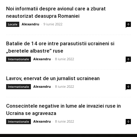
Noi informatii despre avionul care a zburat
neautorizat deasupra Romaniei
Alexandru
-
9 iunie 2022
Locale
0
Batalie de 14 ore intre parasutistii ucraineni si
„beretele albastre” ruse
Alexandru
-
8 iunie 2022
Internationale
0
Lavrov, enervat de un jurnalist ucrainean
Alexandru
-
8 iunie 2022
Internationale
0
Consecintele negative in lume ale invaziei ruse in
Ucraina se agraveaza
Alexandru
-
8 iunie 2022
Internationale
0