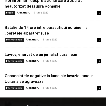
Noi informatii despre avionul care a zburat
neautorizat deasupra Romaniei
Alexandru
-
9 iunie 2022
Locale
0
Batalie de 14 ore intre parasutistii ucraineni si
„beretele albastre” ruse
Alexandru
-
8 iunie 2022
Internationale
0
Lavrov, enervat de un jurnalist ucrainean
Alexandru
-
8 iunie 2022
Internationale
0
Consecintele negative in lume ale invaziei ruse in
Ucraina se agraveaza
Alexandru
-
8 iunie 2022
Internationale
0