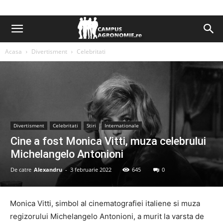
Acasa
Divertisment
Celebritati
Divertisment
Celebritati
Stiri
Internationale
Cine a fost Monica Vitti, muza celebrului
Michelangelo Antonioni
De catre
Alexandru
-
3 februarie 2022
645
0
Monica Vitti, simbol al cinematografiei italiene si muza
regizorului Michelangelo Antonioni, a murit la varsta de