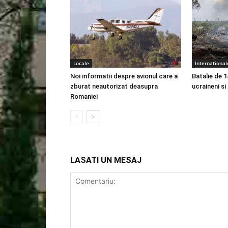
Locale
International
Noi informatii despre avionul care a
Batalie de 1
zburat neautorizat deasupra
ucraineni si
Romaniei
LASATI UN MESAJ