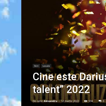
Stiri
Locale
Cine este Dari
talent” 2022
De catre
Alexandru
-
12 martie 2022
534
0