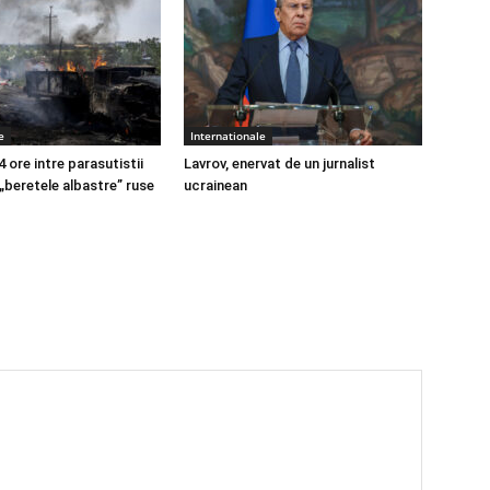
e
Internationale
4 ore intre parasutistii
Lavrov, enervat de un jurnalist
 „beretele albastre” ruse
ucrainean