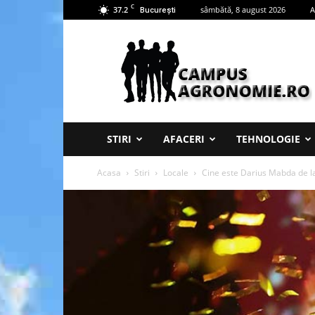
C
37.2
sâmbătă, 8 august 2026
A
București
Campus
Agronomie
STIRI
AFACERI
TEHNOLOGIE
Acasa
Stiri
Locale
Cine este Darius Mabda de la