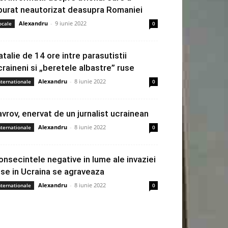
burat neautorizat deasupra Romaniei
Alexandru
-
9 iunie 2022
ocale
0
atalie de 14 ore intre parasutistii
craineni si „beretele albastre” ruse
Alexandru
-
8 iunie 2022
nternationale
0
avrov, enervat de un jurnalist ucrainean
Alexandru
-
8 iunie 2022
nternationale
0
onsecintele negative in lume ale invaziei
use in Ucraina se agraveaza
Alexandru
-
8 iunie 2022
nternationale
0