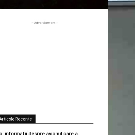
- Advertisement -
Articole Recente
oi informatii despre avionul care a