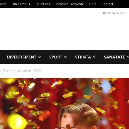
casa
Din Campus
De retinut
Intrebari Frecvente
Utile
Contact
- Reclama ta aici -
DIVERTISMENT
SPORT
STIINTA
SANATATE
 „Romanii au talent” 2022