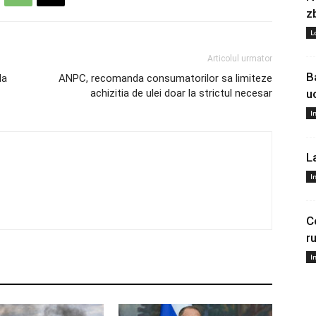
z
L
Articolul urmator
B
la
ANPC, recomanda consumatorilor sa limiteze
achizitia de ulei doar la strictul necesar
u
I
L
I
C
r
I