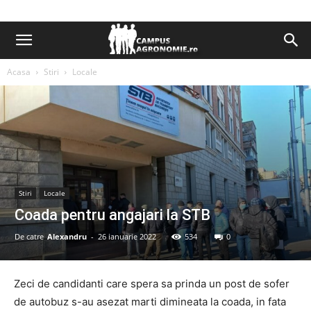
Acasa
Stiri
Locale
Stiri
Locale
Coada pentru angajari la STB
De catre
Alexandru
-
26 ianuarie 2022
534
0
Zeci de candidanti care spera sa prinda un post de sofer
de autobuz s-au asezat marti dimineata la coada, in fata