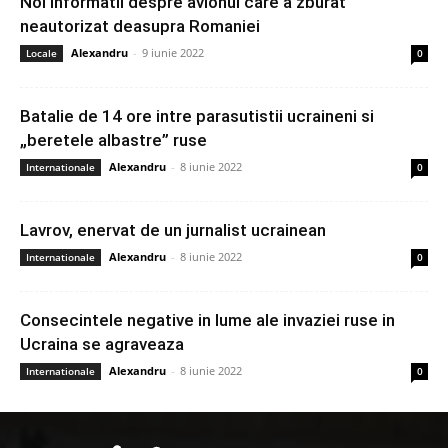
Noi informatii despre avionul care a zburat
neautorizat deasupra Romaniei
Alexandru
-
9 iunie 2022
Locale
0
Batalie de 14 ore intre parasutistii ucraineni si
„beretele albastre” ruse
Alexandru
-
8 iunie 2022
Internationale
0
Lavrov, enervat de un jurnalist ucrainean
Alexandru
-
8 iunie 2022
Internationale
0
Consecintele negative in lume ale invaziei ruse in
Ucraina se agraveaza
Alexandru
-
8 iunie 2022
Internationale
0