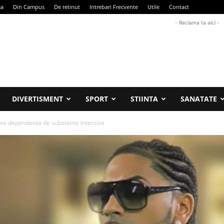
sa
Din Campus
De retinut
Intrebari Frecvente
Utile
Contact
- Reclama ta aici -
DIVERTISMENT
SPORT
STIINTA
SANATATE
re dependenta de substante interzise