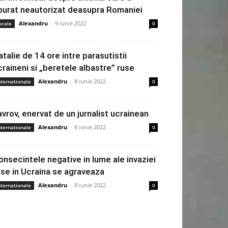
burat neautorizat deasupra Romaniei
Alexandru
-
9 iunie 2022
ocale
0
atalie de 14 ore intre parasutistii
craineni si „beretele albastre” ruse
Alexandru
-
8 iunie 2022
nternationale
0
avrov, enervat de un jurnalist ucrainean
Alexandru
-
8 iunie 2022
nternationale
0
onsecintele negative in lume ale invaziei
use in Ucraina se agraveaza
Alexandru
-
8 iunie 2022
nternationale
0