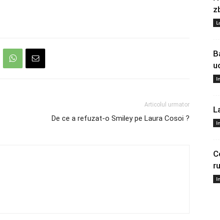
z
L
B
u
I
Articolul urmator
L
De ce a refuzat-o Smiley pe Laura Cosoi ?
I
C
r
I