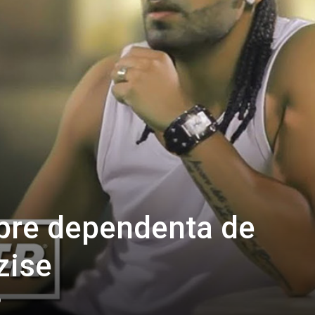
pre dependenta de
zise
0