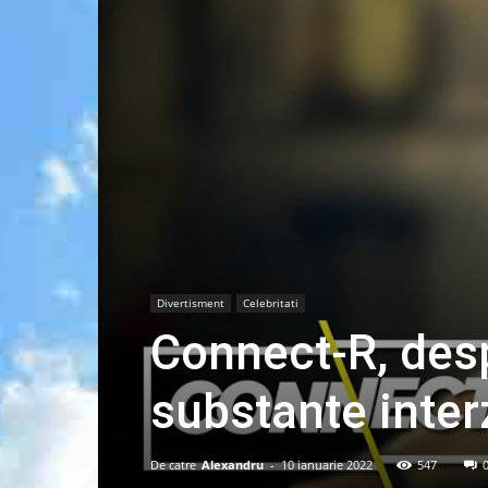
Divertisment
Celebritati
Connect-R, des
substante inter
De catre
Alexandru
-
10 ianuarie 2022
547