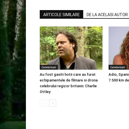
ARTICOLE SIMILARE
DE LA ACELASI AUTOR
Celebritati
Celebritati
Au fost gasiti hotii care au furat
Adio, Spani
echipamentele de filmare si drona
7.500 km de
celebrului regizor britanic Charlie
Ottley