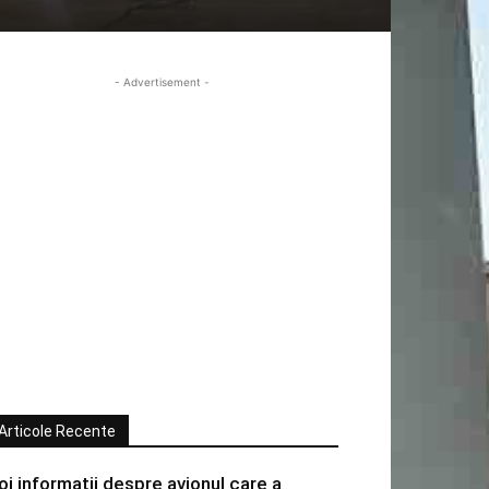
- Advertisement -
Articole Recente
oi informatii despre avionul care a