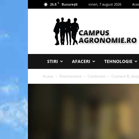
C
26.8
vineri, 7 august 2026
Aca
București
Campus
Agronomie
STIRI
AFACERI
TEHNOLOGIE
Acasa
Divertisment
Celebritati
Connect-R, desp