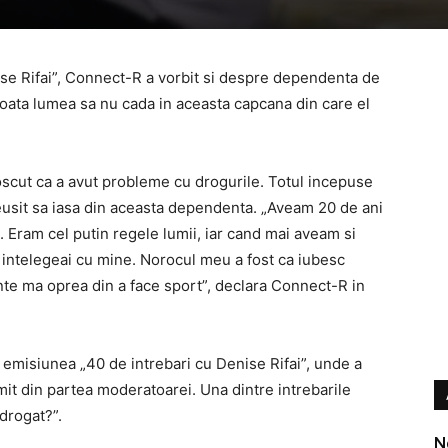
ise Rifai”, Connect-R a vorbit si despre dependenta de
toata lumea sa nu cada in aceasta capcana din care el
oscut ca a avut probleme cu drogurile. Totul incepuse
 reusit sa iasa din aceasta dependenta. „Aveam 20 de ani
 Eram cel putin regele lumii, iar cand mai aveam si
 intelegeai cu mine. Norocul meu a fost ca iubesc
nte ma oprea din a face sport”, declara Connect-R in
in emisiunea „40 de intrebari cu Denise Rifai”, unde a
mit din partea moderatoarei. Una dintre intrebarile
drogat?”.
N