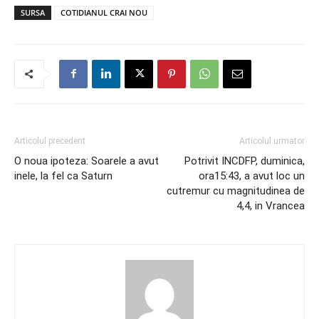
SURSA
COTIDIANUL CRAI NOU
Articolul precedent
Articolul urmator
O noua ipoteza: Soarele a avut
Potrivit INCDFP, duminica,
inele, la fel ca Saturn
ora15:43, a avut loc un
cutremur cu magnitudinea de
4,4, in Vrancea