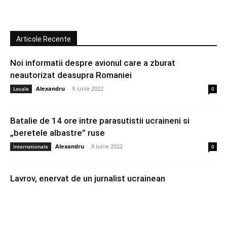
Articole Recente
Noi informatii despre avionul care a zburat
neautorizat deasupra Romaniei
Alexandru
-
9 iunie 2022
Locale
0
Batalie de 14 ore intre parasutistii ucraineni si
„beretele albastre” ruse
Alexandru
-
8 iunie 2022
Internationale
0
Lavrov, enervat de un jurnalist ucrainean
Alexandru
-
8 iunie 2022
Internationale
0
Consecintele negative in lume ale invaziei ruse in