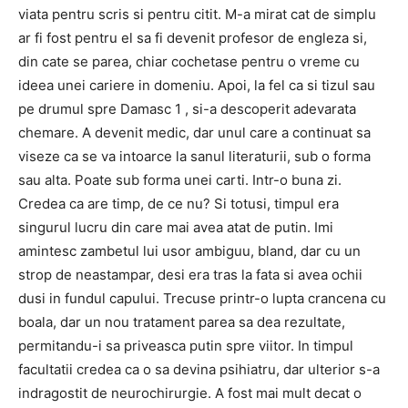
viata pentru scris si pentru citit. M-a mirat cat de simplu
ar fi fost pentru el sa fi devenit profesor de engleza si,
din cate se parea, chiar cochetase pentru o vreme cu
ideea unei cariere in domeniu. Apoi, la fel ca si tizul sau
pe drumul spre Damasc 1 , si-a descoperit adevarata
chemare. A devenit medic, dar unul care a continuat sa
viseze ca se va intoarce la sanul literaturii, sub o forma
sau alta. Poate sub forma unei carti. Intr-o buna zi.
Credea ca are timp, de ce nu? Si totusi, timpul era
singurul lucru din care mai avea atat de putin. Imi
amintesc zambetul lui usor ambiguu, bland, dar cu un
strop de neastampar, desi era tras la fata si avea ochii
dusi in fundul capului. Trecuse printr-o lupta crancena cu
boala, dar un nou tratament parea sa dea rezultate,
permitandu-i sa priveasca putin spre viitor. In timpul
facultatii credea ca o sa devina psihiatru, dar ulterior s-a
indragostit de neurochirurgie. A fost mai mult decat o