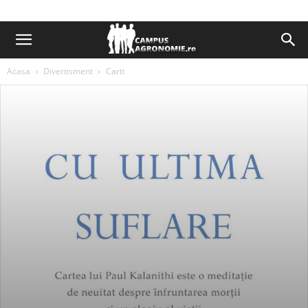
Acasa
Divertisment
Carti