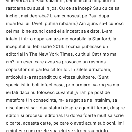
vine vorba de Paul Kalanithi, semnificatia timpului se
rastoarna cu susul in jos. Cu ce sa incep? Sau cu ce sa
inchei, mai degraba? L-am cunoscut pe Paul dupa
moartea lui. (Aveti putina rabdare.) Am ajuns sa-l cunosc
cel mai bine atunci cand el a incetat sa existe. L-am
intalnit intr-o dupa-amiaza memorabila la Stanford, la
inceputul lui februarie 2014. Tocmai publicase un
editorial in The New York Times, cu titlul Cat timp mai
am?, un eseu care avea sa provoace un raspuns
coplesitor din partea cititorilor. In zilele urmatoare,
articolul s-a raspandit cu o viteza uluitoare. (Sunt
specialist in boli infectioase, prin urmare, va rog sa ma
iertati daca nu folosesc cuvantul „viral” pe post de
metafora.) In consecinta, m- a rugat sa ne intalnim, sa
discutam si sa-i dau sfaturi despre agentii literari, despre
editori si procesul editorial. Isi dorea foarte mult sa scrie
o carte, aceasta carte, pe care o aveti acum sub ochi. Imi
amintesc cum razele soarelui se strecurau printre