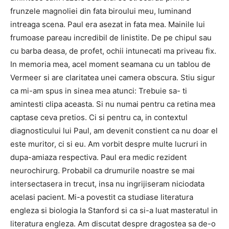
frunzele magnoliei din fata biroului meu, luminand
intreaga scena. Paul era asezat in fata mea. Mainile lui
frumoase pareau incredibil de linistite. De pe chipul sau
cu barba deasa, de profet, ochii intunecati ma priveau fix.
In memoria mea, acel moment seamana cu un tablou de
Vermeer si are claritatea unei camera obscura. Stiu sigur
ca mi-am spus in sinea mea atunci: Trebuie sa- ti
amintesti clipa aceasta. Si nu numai pentru ca retina mea
captase ceva pretios. Ci si pentru ca, in contextul
diagnosticului lui Paul, am devenit constient ca nu doar el
este muritor, ci si eu. Am vorbit despre multe lucruri in
dupa-amiaza respectiva. Paul era medic rezident
neurochirurg. Probabil ca drumurile noastre se mai
intersectasera in trecut, insa nu ingrijiseram niciodata
acelasi pacient. Mi-a povestit ca studiase literatura
engleza si biologia la Stanford si ca si-a luat masteratul in
literatura engleza. Am discutat despre dragostea sa de-o