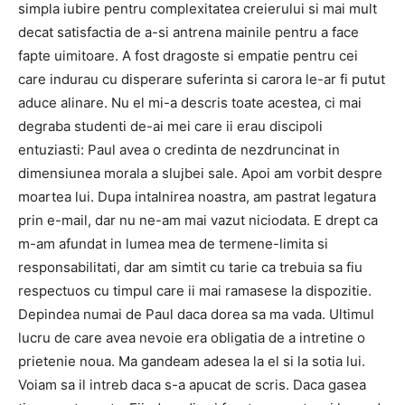
simpla iubire pentru complexitatea creierului si mai mult
decat satisfactia de a-si antrena mainile pentru a face
fapte uimitoare. A fost dragoste si empatie pentru cei
care indurau cu disperare suferinta si carora le-ar fi putut
aduce alinare. Nu el mi-a descris toate acestea, ci mai
degraba studenti de-ai mei care ii erau discipoli
entuziasti: Paul avea o credinta de nezdruncinat in
dimensiunea morala a slujbei sale. Apoi am vorbit despre
moartea lui. Dupa intalnirea noastra, am pastrat legatura
prin e-mail, dar nu ne-am mai vazut niciodata. E drept ca
m-am afundat in lumea mea de termene-limita si
responsabilitati, dar am simtit cu tarie ca trebuia sa fiu
respectuos cu timpul care ii mai ramasese la dispozitie.
Depindea numai de Paul daca dorea sa ma vada. Ultimul
lucru de care avea nevoie era obligatia de a intretine o
prietenie noua. Ma gandeam adesea la el si la sotia lui.
Voiam sa il intreb daca s-a apucat de scris. Daca gasea