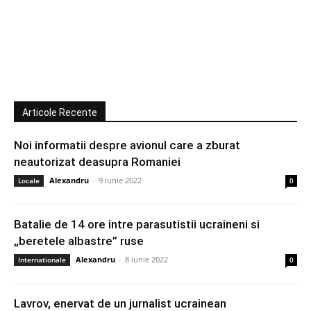
Articole Recente
Noi informatii despre avionul care a zburat
neautorizat deasupra Romaniei
Alexandru
-
9 iunie 2022
Locale
0
Batalie de 14 ore intre parasutistii ucraineni si
„beretele albastre” ruse
Alexandru
-
8 iunie 2022
Internationale
0
Lavrov, enervat de un jurnalist ucrainean