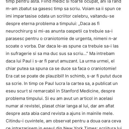
timp pentru asta. Fiind medic si foarte ocupat, ani la rand
m-am zbatut sa gasesc timp sa scriu. Voiam sa ii spun ce
imi impartasise odata un scriitor celebru, vaitandu-se
despre eterna problema a timpului: „Daca as fi
neurochirurg si mi-as anunta oaspetii ca trebuie sa-i
parasesc pentru o craniotomie de urgenta, nimeni n-ar
scoate o vorba. Dar daca le-as spune ca trebuie sa-i las
in sufragerie si sa ma duc sus sa scriu…” Ma intrebam
daca lui Paul i s-ar fi parut amuzant. La urma urmei, el
chiar putea sa spuna ca se duce sa faca o craniotomie!
Era cat se poate de plauzibil! In schimb, s-ar fi putut duce
sa scrie. In timp ce Paul lucra la cartea sa, a publicat un
eseu scurt si remarcabil in Stanford Medicine, despre
problema timpului. Si eu am avut un articol in acelasi
numar al revistei, plasat chiar langa al lui, dar am aflat
despre asta abia cand revista a ajuns in mainile mele.
Citindu-i cuvintele, am observat pentru a doua oara ceva
ce intrezarisem in eseul din New York Times: scriitura lui