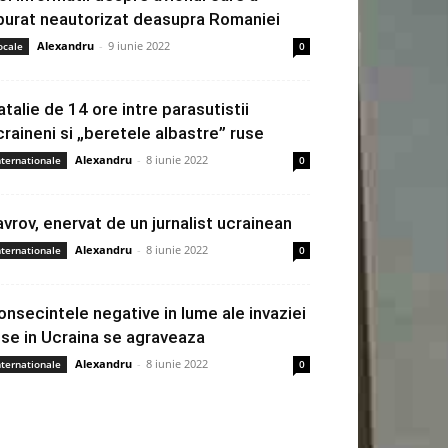
burat neautorizat deasupra Romaniei
Alexandru
-
9 iunie 2022
ocale
0
atalie de 14 ore intre parasutistii
craineni si „beretele albastre” ruse
Alexandru
-
8 iunie 2022
nternationale
0
avrov, enervat de un jurnalist ucrainean
Alexandru
-
8 iunie 2022
nternationale
0
onsecintele negative in lume ale invaziei
use in Ucraina se agraveaza
Alexandru
-
8 iunie 2022
nternationale
0