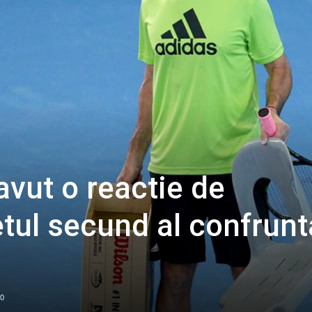
avut o reactie de
tul secund al confrunta
0