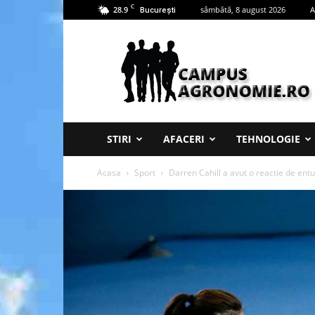
C
28.9
sâmbătă, 8 august 2026
A
București
Campus
Agronomie
STIRI
AFACERI
TEHNOLOGIE
Acasa
Sport
Darren Cahill a avut o reactie de entu