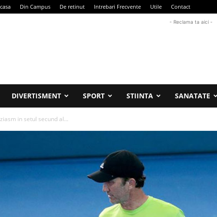
casa
Din Campus
De retinut
Intrebari Frecvente
Utile
Contact
- Reclama ta aici -
DIVERTISMENT
SPORT
STIINTA
SANATATE
ziasm in setul secund al...