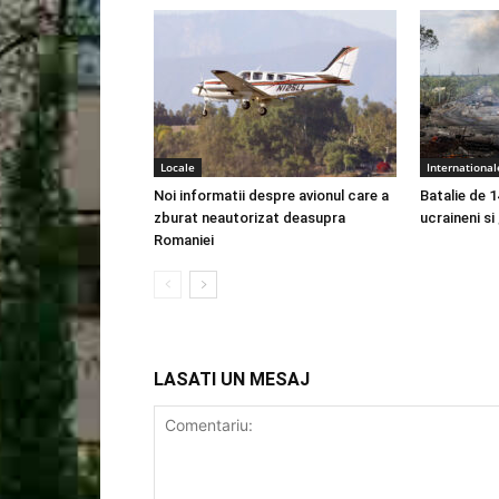
Locale
International
Noi informatii despre avionul care a
Batalie de 1
zburat neautorizat deasupra
ucraineni si
Romaniei
LASATI UN MESAJ