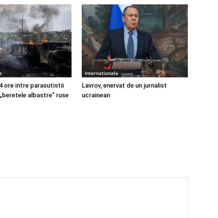
e
Internationale
4 ore intre parasutistii
Lavrov, enervat de un jurnalist
 „beretele albastre” ruse
ucrainean