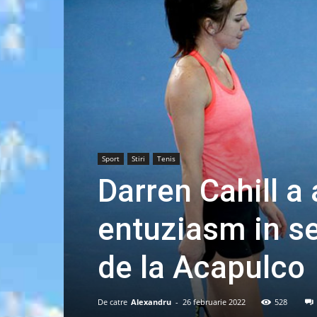
Sport
Stiri
Tenis
Darren Cahill a 
entuziasm in se
de la Acapulco
De catre
Alexandru
-
26 februarie 2022
528