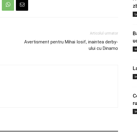
z
L
B
Articolul urmator
u
Avertisment pentru Mihai Iosif, inaintea derby-
ului cu Dinamo
I
L
I
C
r
I