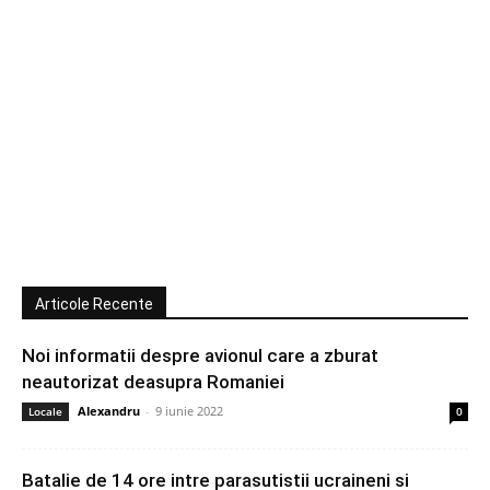
Articole Recente
Noi informatii despre avionul care a zburat
neautorizat deasupra Romaniei
Alexandru
-
9 iunie 2022
Locale
0
Batalie de 14 ore intre parasutistii ucraineni si