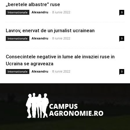
„beretele albastre” ruse
Alexandru
-
8 iunie 2022
Internationale
0
Lavrov, enervat de un jurnalist ucrainean
Alexandru
-
8 iunie 2022
Internationale
0
Consecintele negative in lume ale invaziei ruse in
Ucraina se agraveaza
Alexandru
-
8 iunie 2022
Internationale
0