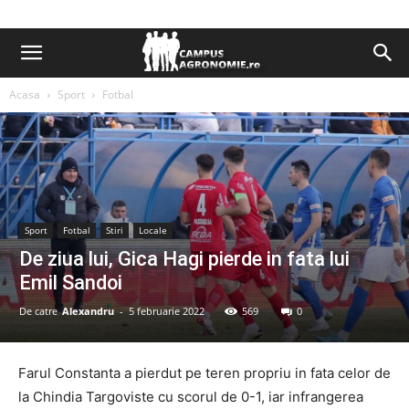
Acasa
Sport
Fotbal
Sport
Fotbal
Stiri
Locale
De ziua lui, Gica Hagi pierde in fata lui
Emil Sandoi
De catre
Alexandru
-
5 februarie 2022
569
0
Farul Constanta a pierdut pe teren propriu in fata celor de
la Chindia Targoviste cu scorul de 0-1, iar infrangerea