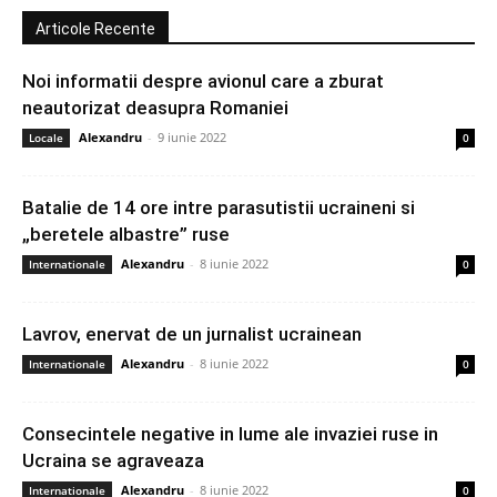
Articole Recente
Noi informatii despre avionul care a zburat
neautorizat deasupra Romaniei
Alexandru
-
9 iunie 2022
Locale
0
Batalie de 14 ore intre parasutistii ucraineni si
„beretele albastre” ruse
Alexandru
-
8 iunie 2022
Internationale
0
Lavrov, enervat de un jurnalist ucrainean
Alexandru
-
8 iunie 2022
Internationale
0
Consecintele negative in lume ale invaziei ruse in
Ucraina se agraveaza
Alexandru
-
8 iunie 2022
Internationale
0