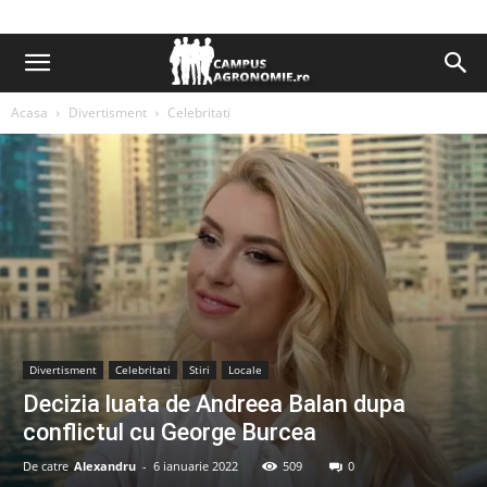
Acasa
Divertisment
Celebritati
Divertisment
Celebritati
Stiri
Locale
Decizia luata de Andreea Balan dupa
conflictul cu George Burcea
De catre
Alexandru
-
6 ianuarie 2022
509
0