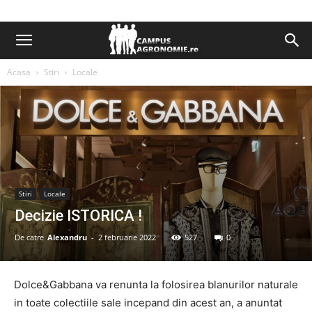
Acasa
Stiri
Locale
Stiri
Locale
Decizie ISTORICA !
De catre
Alexandru
-
2 februarie 2022
527
0
Dolce&Gabbana va renunta la folosirea blanurilor naturale
in toate colectiile sale incepand din acest an, a anuntat