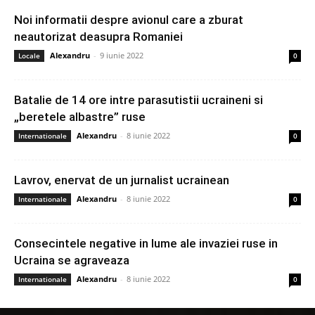
Noi informatii despre avionul care a zburat
neautorizat deasupra Romaniei
Alexandru
-
9 iunie 2022
Locale
0
Batalie de 14 ore intre parasutistii ucraineni si
„beretele albastre” ruse
Alexandru
-
8 iunie 2022
Internationale
0
Lavrov, enervat de un jurnalist ucrainean
Alexandru
-
8 iunie 2022
Internationale
0
Consecintele negative in lume ale invaziei ruse in
Ucraina se agraveaza
Alexandru
-
8 iunie 2022
Internationale
0