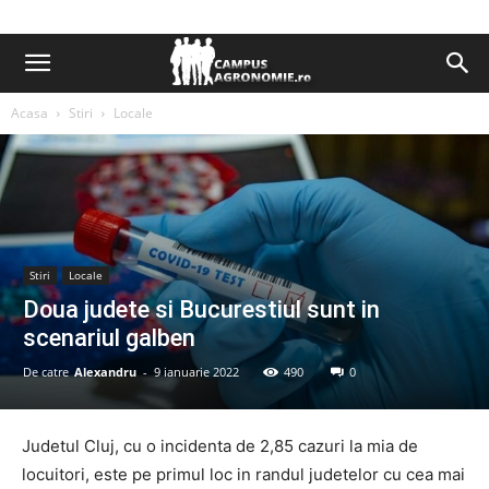
Acasa
Stiri
Locale
Stiri
Locale
Doua judete si Bucurestiul sunt in
scenariul galben
De catre
Alexandru
-
9 ianuarie 2022
490
0
Judetul Cluj, cu o incidenta de 2,85 cazuri la mia de
locuitori, este pe primul loc in randul judetelor cu cea mai