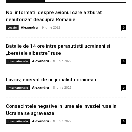
Noi informatii despre avionul care a zburat
neautorizat deasupra Romaniei
Alexandru
-
9 iunie 2022
Locale
0
Batalie de 14 ore intre parasutistii ucraineni si
„beretele albastre” ruse
Alexandru
-
8 iunie 2022
Internationale
0
Lavrov, enervat de un jurnalist ucrainean
Alexandru
-
8 iunie 2022
Internationale
0
Consecintele negative in lume ale invaziei ruse in
Ucraina se agraveaza
Alexandru
-
8 iunie 2022
Internationale
0