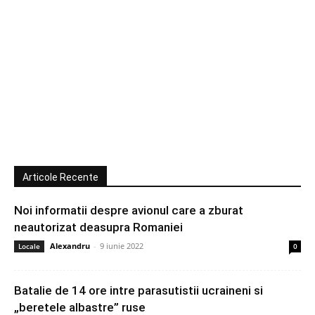
Articole Recente
Noi informatii despre avionul care a zburat
neautorizat deasupra Romaniei
Alexandru
-
9 iunie 2022
Locale
0
Batalie de 14 ore intre parasutistii ucraineni si
„beretele albastre” ruse