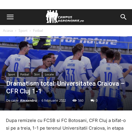
Acasa
Sport
Fotbal
Sport
Fotbal
Stiri
Locale
Dramatism total: Universitatea Craiova –
CFR Cluj 1-1
De catre
Alexandru
-
6 februarie 2022
560
0
Dupa remizele cu FCSB si FC Botosani, CFR Cluj a bifat-o
si pe a treia, 1-1 pe terenul Universitatii Craiova, in etapa