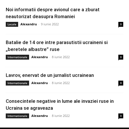
Noi informatii despre avionul care a zburat
neautorizat deasupra Romaniei
Alexandru
-
9 iunie 2022
Locale
0
Batalie de 14 ore intre parasutistii ucraineni si
„beretele albastre” ruse
Alexandru
-
8 iunie 2022
Internationale
0
Lavrov, enervat de un jurnalist ucrainean
Alexandru
-
8 iunie 2022
Internationale
0
Consecintele negative in lume ale invaziei ruse in
Ucraina se agraveaza
Alexandru
-
8 iunie 2022
Internationale
0