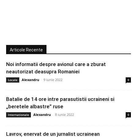
Articole Recente
Noi informatii despre avionul care a zburat
neautorizat deasupra Romaniei
Alexandru
-
9 iunie 2022
Locale
0
Batalie de 14 ore intre parasutistii ucraineni si
„beretele albastre” ruse
Alexandru
-
8 iunie 2022
Internationale
0
Lavrov, enervat de un jurnalist ucrainean