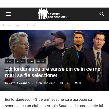
Acasa
Sport
Fotbal
Sport
Fotbal
Stiri
Locale
Edi Iordanescu are sanse din ce in ce mai
mari sa fie selectioner
De catre
Alexandru
-
14 ianuarie 2022
539
0
Edi Iordanescu (43 de ani) sustine ca e aproape sa
semneze cu un club din Arabia Saudita, dar contactele lui