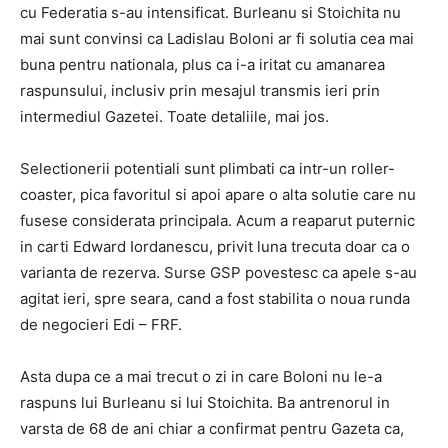
cu Federatia s-au intensificat. Burleanu si Stoichita nu
mai sunt convinsi ca Ladislau Boloni ar fi solutia cea mai
buna pentru nationala, plus ca i-a iritat cu amanarea
raspunsului, inclusiv prin mesajul transmis ieri prin
intermediul Gazetei. Toate detaliile, mai jos.
Selectionerii potentiali sunt plimbati ca intr-un roller-
coaster, pica favoritul si apoi apare o alta solutie care nu
fusese considerata principala. Acum a reaparut puternic
in carti Edward Iordanescu, privit luna trecuta doar ca o
varianta de rezerva. Surse GSP povestesc ca apele s-au
agitat ieri, spre seara, cand a fost stabilita o noua runda
de negocieri Edi – FRF.
Asta dupa ce a mai trecut o zi in care Boloni nu le-a
raspuns lui Burleanu si lui Stoichita. Ba antrenorul in
varsta de 68 de ani chiar a confirmat pentru Gazeta ca,