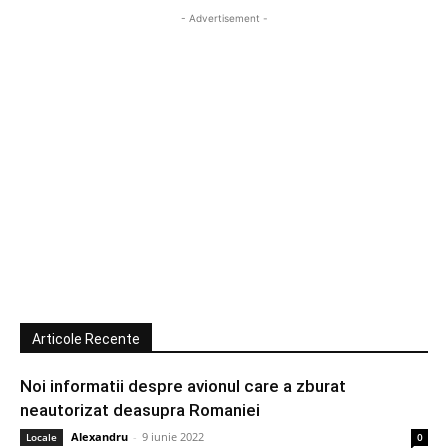
- Advertisement -
Articole Recente
Noi informatii despre avionul care a zburat
neautorizat deasupra Romaniei
Alexandru
-
9 iunie 2022
Locale
0