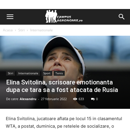
Acasa
Stiri
Internationale
Stiri
Internationale
Sport
Tenis
Elina Svitolina, scrisoare emotionanta
dupa ce tara sa a fost atacata de Rusia
De catre
Alexandru
-
27 februarie 2022
633
0
Elina Svitolina, jucatoare aflata pe locul 15 in clasamentul
WTA, a postat, duminica, pe retelele de socializare, o