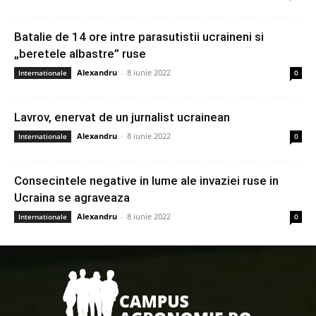
Batalie de 14 ore intre parasutistii ucraineni si
„beretele albastre” ruse
Alexandru
-
8 iunie 2022
Internationale
0
Lavrov, enervat de un jurnalist ucrainean
Alexandru
-
8 iunie 2022
Internationale
0
Consecintele negative in lume ale invaziei ruse in
Ucraina se agraveaza
Alexandru
-
8 iunie 2022
Internationale
0