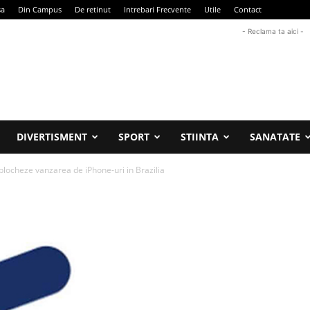
sa
Din Campus
De retinut
Intrebari Frecvente
Utile
Contact
- Reclama ta aici -
DIVERTISMENT
SPORT
STIINTA
SANATATE
blocheze vanzarea de iPhone-uri in Brazilia