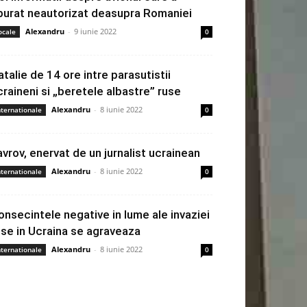
burat neautorizat deasupra Romaniei
Alexandru
-
9 iunie 2022
ocale
0
atalie de 14 ore intre parasutistii
craineni si „beretele albastre” ruse
Alexandru
-
8 iunie 2022
nternationale
0
avrov, enervat de un jurnalist ucrainean
Alexandru
-
8 iunie 2022
nternationale
0
onsecintele negative in lume ale invaziei
use in Ucraina se agraveaza
Alexandru
-
8 iunie 2022
nternationale
0