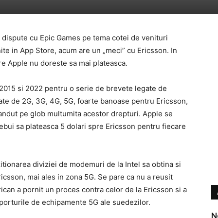
e dispute cu Epic Games pe tema cotei de venituri
nite in App Store, acum are un „meci” cu Ericsson. In
re Apple nu doreste sa mai plateasca.
 2015 si 2022 pentru o serie de brevete legate de
gate de 2G, 3G, 4G, 5G, foarte banoase pentru Ericsson,
 vandut pe glob multumita acestor drepturi. Apple se
rebui sa plateasca 5 dolari spre Ericsson pentru fiecare
tionarea diviziei de modemuri de la Intel sa obtina si
csson, mai ales in zona 5G. Se pare ca nu a reusit
ican a pornit un proces contra celor de la Ericsson si a
mporturile de echipamente 5G ale suedezilor.
N