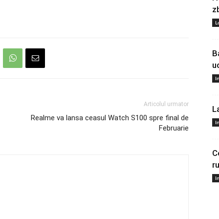
z
L
B
u
I
Articolul urmator
L
Realme va lansa ceasul Watch S100 spre final de
I
Februarie
C
r
I