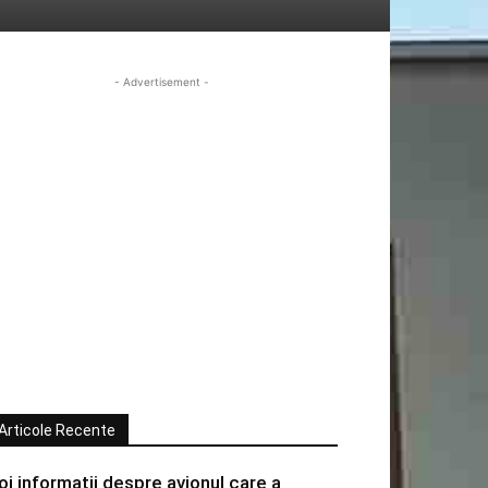
- Advertisement -
Articole Recente
oi informatii despre avionul care a