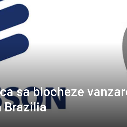
rca sa blocheze vanzar
 Brazilia