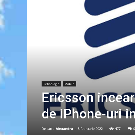
Tehnologie
Mobile
Ericsson incea
de iPhone-uri in
De catre
Alexandru
-
3 februarie 2022
477
0