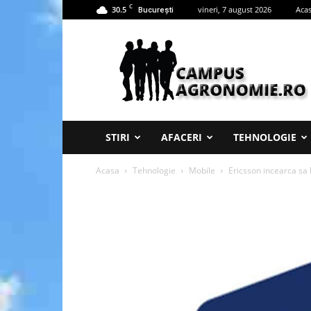
C
30.5
vineri, 7 august 2026
Aca
București
Campus
Agronomie
STIRI
AFACERI
TEHNOLOGIE
Acasa
Tehnologie
Mobile
Ericsson incearca sa 