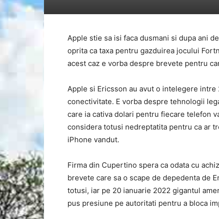
Apple stie sa isi faca dusmani si dupa ani d
oprita ca taxa pentru gazduirea jocului Fort
acest caz e vorba despre brevete pentru ca
Apple si Ericsson au avut o intelegere intre
conectivitate. E vorba despre tehnologii le
care ia cativa dolari pentru fiecare telefon
considera totusi nedreptatita pentru ca ar t
iPhone vandut.
Firma din Cupertino spera ca odata cu achizi
brevete care sa o scape de depedenta de Eri
totusi, iar pe 20 ianuarie 2022 gigantul amer
pus presiune pe autoritati pentru a bloca i