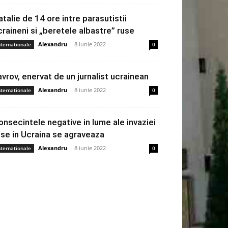
atalie de 14 ore intre parasutistii
craineni si „beretele albastre” ruse
Alexandru
-
8 iunie 2022
nternationale
0
avrov, enervat de un jurnalist ucrainean
Alexandru
-
8 iunie 2022
nternationale
0
onsecintele negative in lume ale invaziei
use in Ucraina se agraveaza
Alexandru
-
8 iunie 2022
nternationale
0