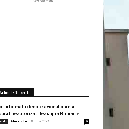
- Advertisement -
Articole Recente
oi informatii despre avionul care a
burat neautorizat deasupra Romaniei
Alexandru
-
9 iunie 2022
ocale
0