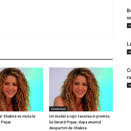
B
u
I
L
I
C
r
I
Celebritati
a! Shakira se muta la
Un model a rupt tacerea in privinta
 Pique
lui Gerard Pique, dupa anuntul
despartirii de Shakira