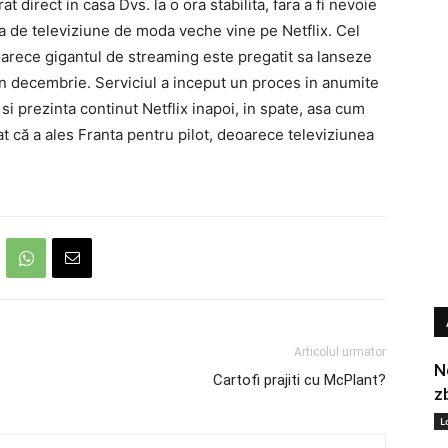
at direct in casa Dvs. la o ora stabilita, fara a fi nevoie
ta de televiziune de moda veche vine pe Netflix. Cel
oarece gigantul de streaming este pregatit sa lanseze
o in decembrie. Serviciul a inceput un proces in anumite
 si prezinta continut Netflix inapoi, in spate, asa cum
rat că a ales Franta pentru pilot, deoarece televiziunea
Articolul urmator
N
Cartofi prajiti cu McPlant?
z
L