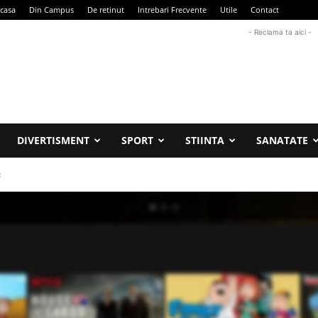
casa
Din Campus
De retinut
Intrebari Frecvente
Utile
Contact
- Reclama ta aici -
DIVERTISMENT
SPORT
STIINTA
SANATATE
x