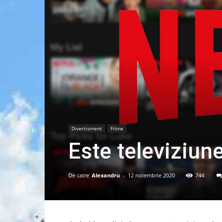
Divertisment
Filme
Este televiziune
De catre
Alexandru
-
12 noiembrie 2020
744