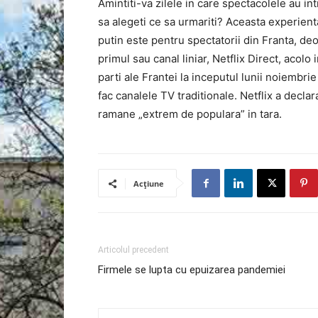
Amintiti-va zilele in care spectacolele au intr
sa alegeti ce sa urmariti? Aceasta experien
putin este pentru spectatorii din Franta, de
primul sau canal liniar, Netflix Direct, acol
parti ale Frantei la inceputul lunii noiembrie
fac canalele TV traditionale. Netflix a decla
ramane „extrem de populara” in tara.
Acțiune
Articolul precedent
Firmele se lupta cu epuizarea pandemiei