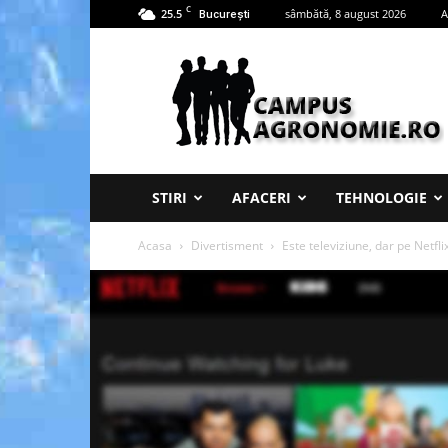
C
25.5
sâmbătă, 8 august 2026
A
București
Campus
Agronomie
STIRI
AFACERI
TEHNOLOGIE
Acasa
Divertisment
Este televiziune, dar pe Netfli