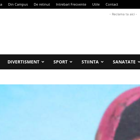
sa
Din Campus
De retinut
Intrebari Frecvente
Utile
Contact
- Reclama ta aici -
DIVERTISMENT
SPORT
STIINTA
SANATATE