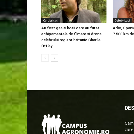
Celebritati
Celebritati
Au fost gasiti hotii care au furat
Adio, Spani
echipamentele de filmare si drona
7.500 km de
celebrului regizor britanic Charlie
Ottley
DES
Camp
care