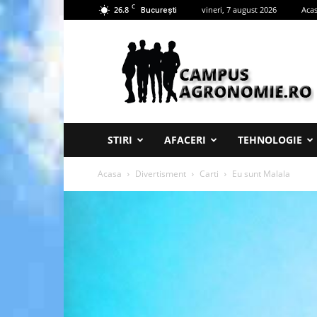
C
26.8
vineri, 7 august 2026
Aca
București
Campus
Agronomie
STIRI
AFACERI
TEHNOLOGIE
Acasa
Divertisment
Carti
Eu sunt Malala