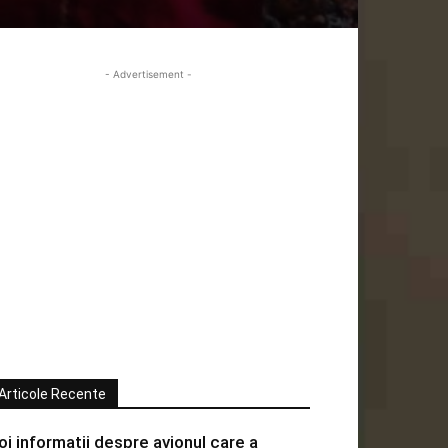
- Advertisement -
Articole Recente
oi informatii despre avionul care a