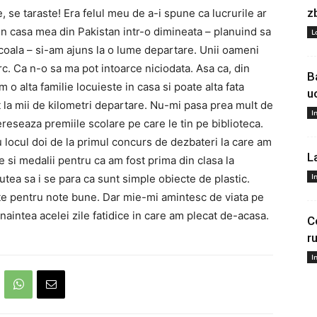
z
se taraste! Era felul meu de a-i spune ca lucrurile ar
n casa mea din Pakistan intr-o dimineata – planuind sa
L
coala – si-am ajuns la o lume departare. Unii oameni
rc. Ca n-o sa ma pot intoarce niciodata. Asa ca, din
B
o alta familie locuieste in casa si poate alta fata
u
 la mii de kilometri departare. Nu-mi pasa prea mult de
I
reseaza premiile scolare pe care le tin pe biblioteca.
 locul doi de la primul concurs de dezbateri la care am
L
pe si medalii pentru ca am fost prima din clasa la
I
utea sa i se para ca sunt simple obiecte de plastic.
ite pentru note bune. Dar mie-mi amintesc de viata pe
naintea acelei zile fatidice in care am plecat de-acasa.
C
r
I