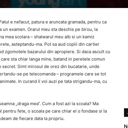
Patul e nefacut, patura e aruncata gramada, pentru ca
la un examen. Orarul meu sta deschis pe birou, la
ma mea scolara – shalwarul meu alb si un kamiz
erete, asteptandu-ma. Pot sa aud copiii din cartier
ud zgomotele bazarului din apropiere. Si daca ascult cu
a care sta chiar langa mine, batand in peretele comun
 secret. Simt mirosul de orez din bucatarie, unde
 certandu-se pe telecomanda – programele care se tot
animate. In curand il voi auzi pe tata strigandu-ma, cu
nseamna „draga mea“. Cum a fost azi la scoala? Ma
 pentru fete, o scoala pe care chiar el o fondase si la
deam de fiecare data la propriu.
N