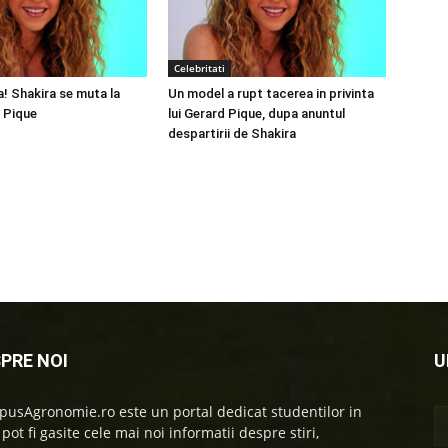
Celebritati
a! Shakira se muta la
Un model a rupt tacerea in privinta
 Pique
lui Gerard Pique, dupa anuntul
despartirii de Shakira
PRE NOI
U
usAgronomie.ro este un portal dedicat studentilor in
 pot fi gasite cele mai noi informatii despre stiri,