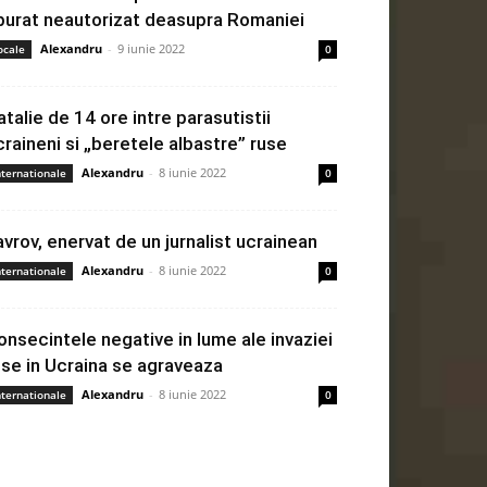
burat neautorizat deasupra Romaniei
Alexandru
-
9 iunie 2022
ocale
0
atalie de 14 ore intre parasutistii
craineni si „beretele albastre” ruse
Alexandru
-
8 iunie 2022
nternationale
0
avrov, enervat de un jurnalist ucrainean
Alexandru
-
8 iunie 2022
nternationale
0
onsecintele negative in lume ale invaziei
use in Ucraina se agraveaza
Alexandru
-
8 iunie 2022
nternationale
0