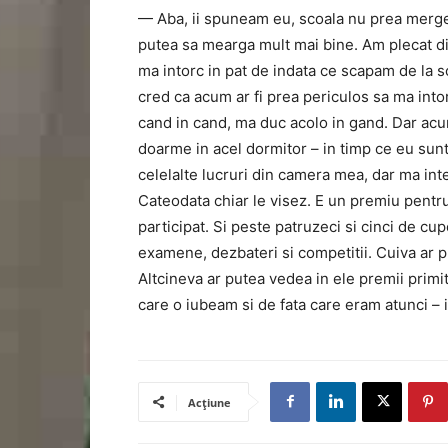
— Aba, ii spuneam eu, scoala nu prea merge, 
putea sa mearga mult mai bine. Am plecat di
ma intorc in pat de indata ce scapam de la s
cred ca acum ar fi prea periculos sa ma into
cand in cand, ma duc acolo in gand. Dar acum 
doarme in acel dormitor – in timp ce eu sunt
celelalte lucruri din camera mea, dar ma inte
Cateodata chiar le visez. E un premiu pentru
participat. Si peste patruzeci si cinci de cu
examene, dezbateri si competitii. Cuiva ar p
Altcineva ar putea vedea in ele premii prim
care o iubeam si de fata care eram atunci – i
Acțiune