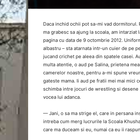
Daca inchid ochii pot sa-mi vad dormitorul. 
ma grabesc sa ajung la scoala, am intarziat 
pagina cu data de 9 octombrie 2012. Unifor
albastru – sta atarnata intr-un cuier de pe p
jucand crichet pe aleea din spatele casei. A
multa atentie, o aud pe Salina, prietena me
camerelor noastre, pentru a-mi spune vreun
gateste mama. Ii aud pe fratii mei mai mici
schimba intre jocuri de wrestling si desene 
vocea lui adanca.
— Jani, o sa ma strige el, care in persana i
intreba cum merg lucrurile la Scoala Khushal
care ma duceam si eu, numai ca eu ii raspun