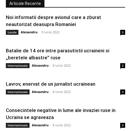
Articole Recente
Noi informatii despre avionul care a zburat
neautorizat deasupra Romaniei
Alexandru
-
9 iunie 2022
Locale
0
Batalie de 14 ore intre parasutistii ucraineni si
„beretele albastre” ruse
Alexandru
-
8 iunie 2022
Internationale
0
Lavrov, enervat de un jurnalist ucrainean
Alexandru
-
8 iunie 2022
Internationale
0
Consecintele negative in lume ale invaziei ruse in
Ucraina se agraveaza
Alexandru
-
8 iunie 2022
Internationale
0