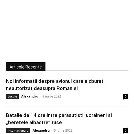
Articole Recente
Noi informatii despre avionul care a zburat
neautorizat deasupra Romaniei
Alexandru
-
9 iunie 2022
Locale
0
Batalie de 14 ore intre parasutistii ucraineni si
„beretele albastre” ruse
Alexandru
-
8 iunie 2022
Internationale
0