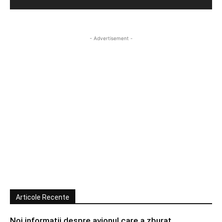
- Advertisement -
Articole Recente
Noi informatii despre avionul care a zburat