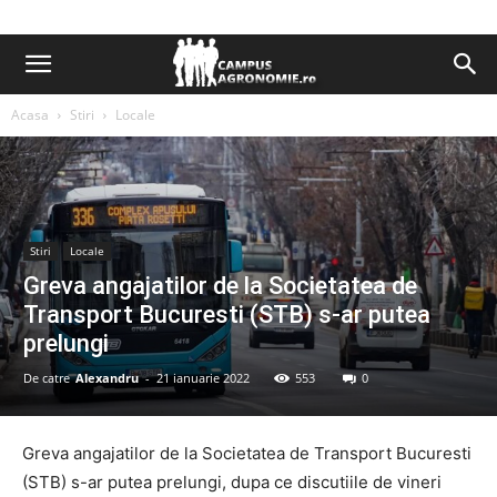
Acasa
Stiri
Locale
Stiri
Locale
Greva angajatilor de la Societatea de
Transport Bucuresti (STB) s-ar putea
prelungi
De catre
Alexandru
-
21 ianuarie 2022
553
0
Greva angajatilor de la Societatea de Transport Bucuresti
(STB) s-ar putea prelungi, dupa ce discutiile de vineri