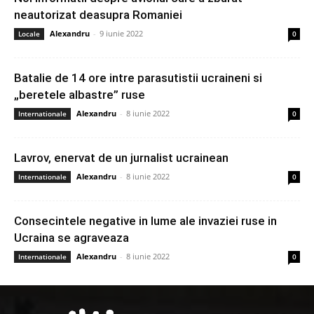
neautorizat deasupra Romaniei
Alexandru
-
9 iunie 2022
Locale
0
Batalie de 14 ore intre parasutistii ucraineni si
„beretele albastre” ruse
Alexandru
-
8 iunie 2022
Internationale
0
Lavrov, enervat de un jurnalist ucrainean
Alexandru
-
8 iunie 2022
Internationale
0
Consecintele negative in lume ale invaziei ruse in
Ucraina se agraveaza
Alexandru
-
8 iunie 2022
Internationale
0