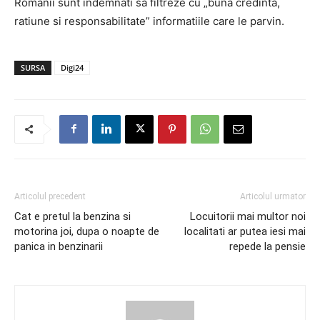
Romanii sunt indemnati sa filtreze cu „buna credinta,
ratiune si responsabilitate” informatiile care le parvin.
SURSA
Digi24
Articolul precedent
Articolul urmator
Cat e pretul la benzina si
Locuitorii mai multor noi
motorina joi, dupa o noapte de
localitati ar putea iesi mai
panica in benzinarii
repede la pensie