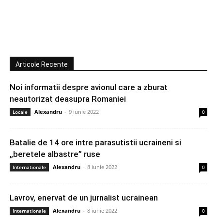
Articole Recente
Noi informatii despre avionul care a zburat
neautorizat deasupra Romaniei
Alexandru
-
9 iunie 2022
Locale
0
Batalie de 14 ore intre parasutistii ucraineni si
„beretele albastre” ruse
Alexandru
-
8 iunie 2022
Internationale
0
Lavrov, enervat de un jurnalist ucrainean
Alexandru
-
8 iunie 2022
Internationale
0