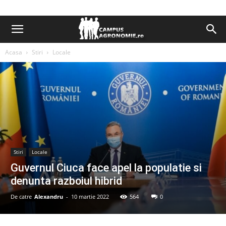
Acasa
Stiri
Locale
Stiri
Locale
Guvernul Ciuca face apel la populatie si
denunta razboiul hibrid
De catre
Alexandru
-
10 martie 2022
564
0