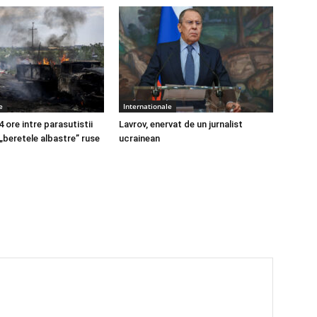
e
Internationale
4 ore intre parasutistii
Lavrov, enervat de un jurnalist
 „beretele albastre” ruse
ucrainean