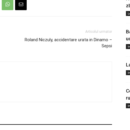
z
L
B
Articolul urmator
u
Roland Niczuly, accidentare urata in Dinamo –
Sepsi
I
L
I
C
r
I