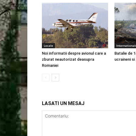
Locale
International
Noi informatii despre avionul care a
Batalie de 1
zburat neautorizat deasupra
ucraineni si
Romaniei
LASATI UN MESAJ