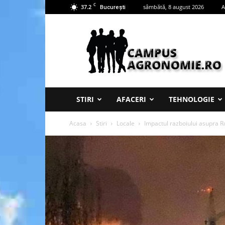
C
37.2
sâmbătă, 8 august 2026
A
București
Campus
Agronomie
STIRI
AFACERI
TEHNOLOGIE
Acasa
Stiri
Locale
Impactul razboiului asupra 