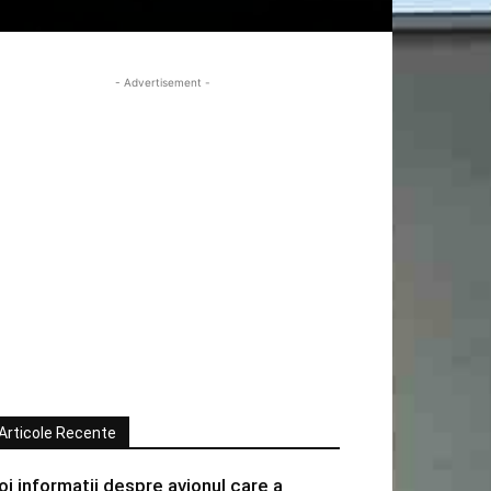
- Advertisement -
Articole Recente
oi informatii despre avionul care a