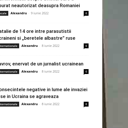
burat neautorizat deasupra Romaniei
Alexandru
-
9 iunie 2022
ocale
0
atalie de 14 ore intre parasutistii
craineni si „beretele albastre” ruse
Alexandru
-
8 iunie 2022
nternationale
0
avrov, enervat de un jurnalist ucrainean
Alexandru
-
8 iunie 2022
nternationale
0
onsecintele negative in lume ale invaziei
use in Ucraina se agraveaza
Alexandru
-
8 iunie 2022
nternationale
0