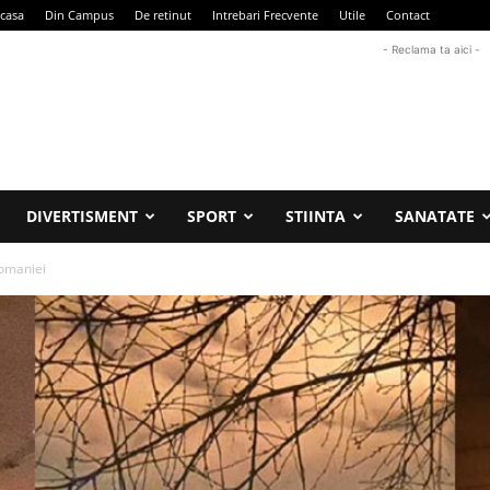
casa
Din Campus
De retinut
Intrebari Frecvente
Utile
Contact
- Reclama ta aici -
DIVERTISMENT
SPORT
STIINTA
SANATATE
Romaniei