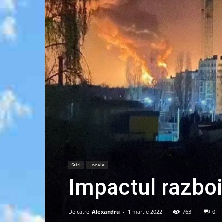
Stiri
Locale
Impactul razbo
De catre
Alexandru
-
1 martie 2022
763
0