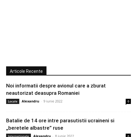
Articole Recente
Noi informatii despre avionul care a zburat
neautorizat deasupra Romaniei
Alexandru
-
9 iunie 2022
Locale
0
Batalie de 14 ore intre parasutistii ucraineni si
„beretele albastre” ruse
Alexandru
-
8 iunie 2022
Internationale
0