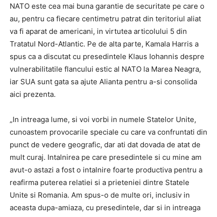
NATO este cea mai buna garantie de securitate pe care o
au, pentru ca fiecare centimetru patrat din teritoriul aliat
va fi aparat de americani, in virtutea articolului 5 din
Tratatul Nord-Atlantic. Pe de alta parte, Kamala Harris a
spus ca a discutat cu presedintele Klaus Iohannis despre
vulnerabilitatile flancului estic al NATO la Marea Neagra,
iar SUA sunt gata sa ajute Alianta pentru a-si consolida
aici prezenta.
„In intreaga lume, si voi vorbi in numele Statelor Unite,
cunoastem provocarile speciale cu care va confruntati din
punct de vedere geografic, dar ati dat dovada de atat de
mult curaj. Intalnirea pe care presedintele si cu mine am
avut-o astazi a fost o intalnire foarte productiva pentru a
reafirma puterea relatiei si a prieteniei dintre Statele
Unite si Romania. Am spus-o de multe ori, inclusiv in
aceasta dupa-amiaza, cu presedintele, dar si in intreaga