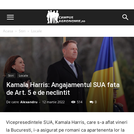
Acasa
Stiri
Locale
Stiri
Locale
Kamala Harris: Angajamentul SUA fata
de Art. 5 e de neclintit
De catre
Alexandru
-
12 martie 2022
514
0
Vicepresedintele SUA, Kamala Harris, care s-a aflat vineri
la Bucuresti, i-a asigurat pe romani ca apartenenta lor la