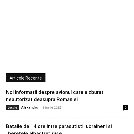
Articole Recente
Noi informatii despre avionul care a zburat
neautorizat deasupra Romaniei
Alexandru
-
9 iunie 2022
Locale
0
Batalie de 14 ore intre parasutistii ucraineni si
„beretele albastre” ruse