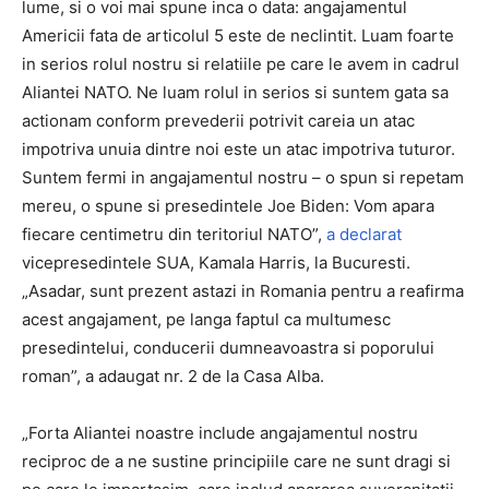
lume, si o voi mai spune inca o data: angajamentul
Americii fata de articolul 5 este de neclintit. Luam foarte
in serios rolul nostru si relatiile pe care le avem in cadrul
Aliantei NATO. Ne luam rolul in serios si suntem gata sa
actionam conform prevederii potrivit careia un atac
impotriva unuia dintre noi este un atac impotriva tuturor.
Suntem fermi in angajamentul nostru – o spun si repetam
mereu, o spune si presedintele Joe Biden: Vom apara
fiecare centimetru din teritoriul NATO”,
a declarat
vicepresedintele SUA, Kamala Harris, la Bucuresti.
„Asadar, sunt prezent astazi in Romania pentru a reafirma
acest angajament, pe langa faptul ca multumesc
presedintelui, conducerii dumneavoastra si poporului
roman”, a adaugat nr. 2 de la Casa Alba.
„Forta Aliantei noastre include angajamentul nostru
reciproc de a ne sustine principiile care ne sunt dragi si