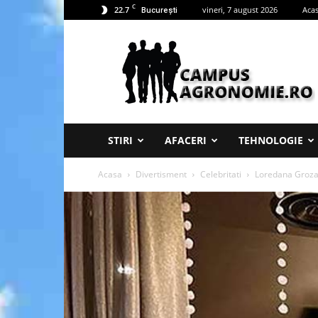
C
22.7
vineri, 7 august 2026
Aca
București
Campus
Agronomie
STIRI
AFACERI
TEHNOLOGIE
Acasa
Divertisment
Celebritati
Loredana Groza,