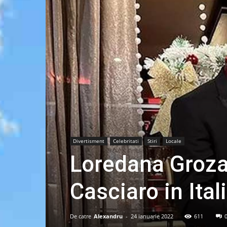
Divertisment
Celebritati
Stiri
Locale
Loredana Groza
Casciaro in Ital
De catre
Alexandru
-
24 ianuarie 2022
611