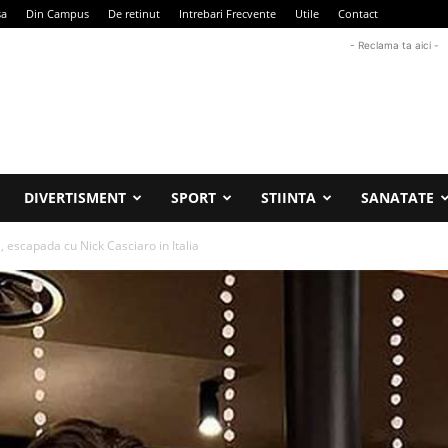
sa
Din Campus
De retinut
Intrebari Frecvente
Utile
Contact
- Reclama ta aici -
DIVERTISMENT
SPORT
STIINTA
SANATATE
 escapada cu Nick Casciaro in Italia