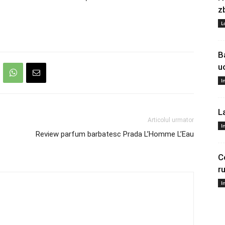
z
L
B
u
I
L
Articolul urmator
I
Review parfum barbatesc Prada L’Homme L’Eau
C
r
I