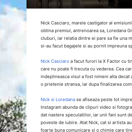
Nick Casciaro, marele castigator al emisiunii
obtina premiul, antrenoarea sa, Loredana Gr
cluburi, iar relatia dintre ei pare sa fie un
si-au facut bagajele si au pornit impreuna spr
Nick Casciaro
a facut furori la X Factor cu 
care nu poate fi trecuta cu vederea. Cea care
indeplineasca visul a fost nimeni alta decat
o prietenie stransa, iar dupa finalizarea com
Nick si Loredana
se afiseaza peste tot impreu
Instagram abunda de clipuri video si fotograf
dat nastere speculatiilor, iar unii fani sunt 
poveste de iubire. Atat Nick, cat si artista au
foarte buna comunicare si o chimie care tin