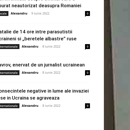
burat neautorizat deasupra Romaniei
Alexandru
-
9 iunie 2022
ocale
0
atalie de 14 ore intre parasutistii
craineni si „beretele albastre” ruse
Alexandru
-
8 iunie 2022
nternationale
0
avrov, enervat de un jurnalist ucrainean
Alexandru
-
8 iunie 2022
nternationale
0
onsecintele negative in lume ale invaziei
use in Ucraina se agraveaza
Alexandru
-
8 iunie 2022
nternationale
0