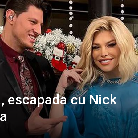
, escapada cu Nick
ia
0