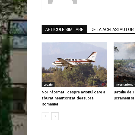
ARTICOLE SIMILARE
DE LA ACELASI AUTOR
Locale
International
Noi informatii despre avionul care a
Batalie de 1
zburat neautorizat deasupra
ucraineni si
Romaniei