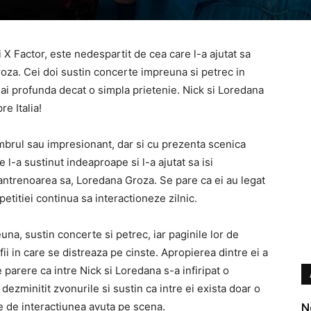
 X Factor, este nedespartit de cea care l-a ajutat sa
oza. Cei doi sustin concerte impreuna si petrec in
a mai profunda decat o simpla prietenie. Nick si Loredana
e Italia!
timbrul sau impresionant, dar si cu prezenta scenica
 l-a sustinut indeaproape si l-a ajutat sa isi
 antrenoarea sa, Loredana Groza. Se pare ca ei au legat
petitiei continua sa interactioneze zilnic.
na, sustin concerte si petrec, iar paginile lor de
ii in care se distreaza pe cinste. Apropierea dintre ei a
de parere ca intre Nick si Loredana s-a infiripat o
 dezminitit zvonurile si sustin ca intre ei exista doar o
e de interactiunea avuta pe scena.
N