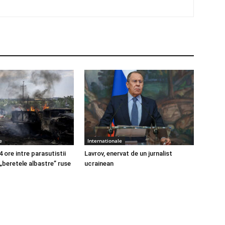
e
Internationale
4 ore intre parasutistii
Lavrov, enervat de un jurnalist
 „beretele albastre” ruse
ucrainean