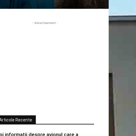
- Advertisement -
Articole Recente
oi informatii despre avionul care a