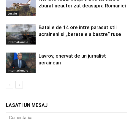
zburat neautorizat deasupra Romaniei
Locale
Batalie de 14 ore intre parasutistii
ucraineni si „beretele albastre” ruse
Internationale
Lavrov, enervat de un jurnalist
ucrainean
Internationale
LASATI UN MESAJ