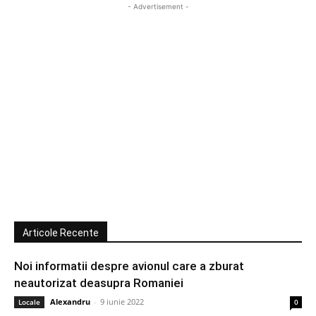
- Advertisement -
Articole Recente
Noi informatii despre avionul care a zburat
neautorizat deasupra Romaniei
Alexandru
-
9 iunie 2022
Locale
0