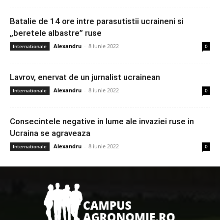
Batalie de 14 ore intre parasutistii ucraineni si
„beretele albastre” ruse
Alexandru
-
8 iunie 2022
Internationale
0
Lavrov, enervat de un jurnalist ucrainean
Alexandru
-
8 iunie 2022
Internationale
0
Consecintele negative in lume ale invaziei ruse in
Ucraina se agraveaza
Alexandru
-
8 iunie 2022
Internationale
0