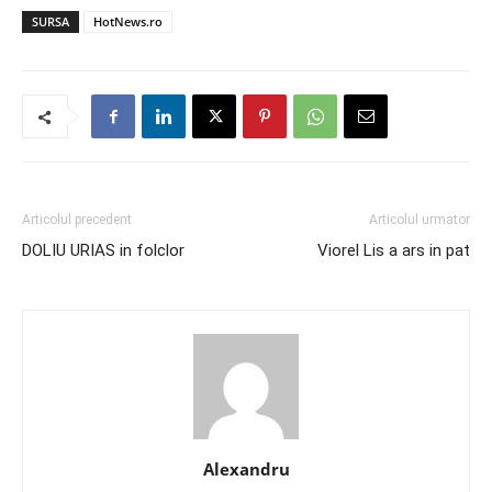
SURSA
HotNews.ro
Articolul precedent
Articolul urmator
DOLIU URIAS in folclor
Viorel Lis a ars in pat
Alexandru