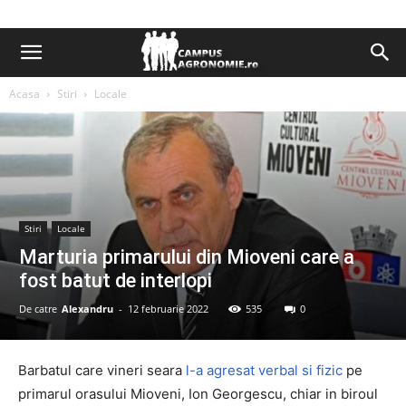
Acasa
Stiri
Locale
Stiri
Locale
Marturia primarului din Mioveni care a
fost batut de interlopi
De catre
Alexandru
-
12 februarie 2022
535
0
Barbatul care vineri seara
l-a agresat verbal si fizic
pe
primarul orasului Mioveni, Ion Georgescu, chiar in biroul