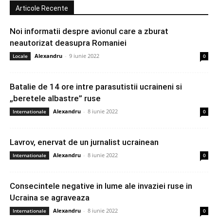
Articole Recente
Noi informatii despre avionul care a zburat
neautorizat deasupra Romaniei
Alexandru
-
9 iunie 2022
Locale
0
Batalie de 14 ore intre parasutistii ucraineni si
„beretele albastre” ruse
Alexandru
-
8 iunie 2022
Internationale
0
Lavrov, enervat de un jurnalist ucrainean
Alexandru
-
8 iunie 2022
Internationale
0
Consecintele negative in lume ale invaziei ruse in
Ucraina se agraveaza
Alexandru
-
8 iunie 2022
Internationale
0