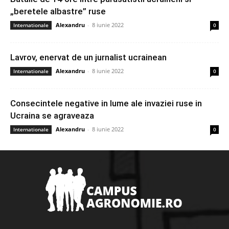
„beretele albastre” ruse
Alexandru
-
8 iunie 2022
Internationale
0
Lavrov, enervat de un jurnalist ucrainean
Alexandru
-
8 iunie 2022
Internationale
0
Consecintele negative in lume ale invaziei ruse in
Ucraina se agraveaza
Alexandru
-
8 iunie 2022
Internationale
0