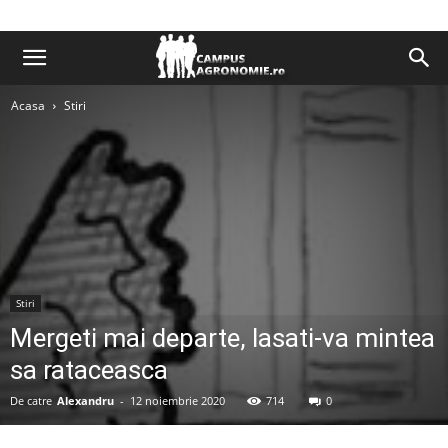
Acasa
Stiri
Stiri
Mergeti mai departe, lasati-va mintea
sa rataceasca
De catre
Alexandru
-
12 noiembrie 2020
714
0