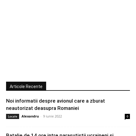
Articole Recente
Noi informatii despre avionul care a zburat
neautorizat deasupra Romaniei
Alexandru
-
9 iunie 2022
Locale
0
Batalie de 14 ore intre parasutistii ucraineni si