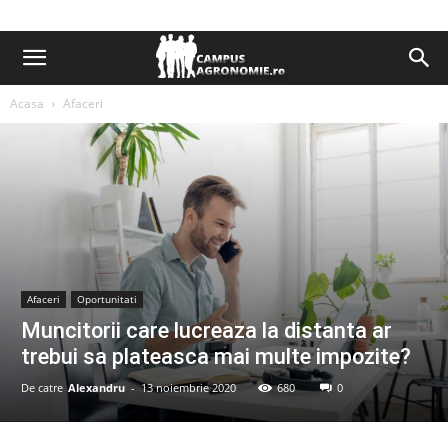
Acasa
Afaceri
Afaceri
Oportunitati
Muncitorii care lucreaza la distanta ar
trebui sa plateasca mai multe impozite?
De catre
Alexandru
-
13 noiembrie 2020
680
0