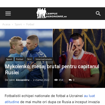
Acasa
Sport
Fotbal
Sport
Fotbal
Stiri
Internationale
Mykolenko, mesaj brutal pentru capitanul
Rusiei
De catre
Alexandru
-
2 martie 2022
654
0
Fotbalistii echipei nationale de fotbal a Ucrainei
au luat
atitudine
de mai multe ori dupa ce Rusia a inceput invazia