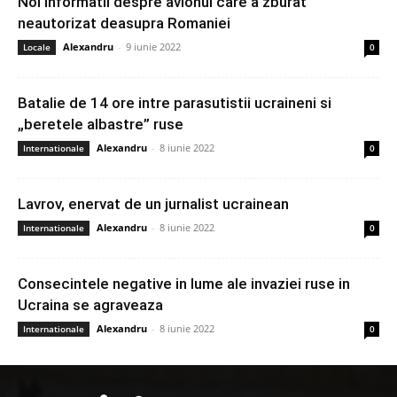
Noi informatii despre avionul care a zburat
neautorizat deasupra Romaniei
Alexandru
-
9 iunie 2022
Locale
0
Batalie de 14 ore intre parasutistii ucraineni si
„beretele albastre” ruse
Alexandru
-
8 iunie 2022
Internationale
0
Lavrov, enervat de un jurnalist ucrainean
Alexandru
-
8 iunie 2022
Internationale
0
Consecintele negative in lume ale invaziei ruse in
Ucraina se agraveaza
Alexandru
-
8 iunie 2022
Internationale
0