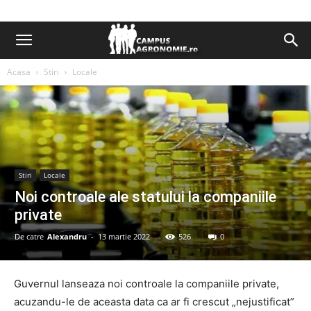
Acasa
Stiri
Locale
Stiri
Locale
Noi controale ale statului la companiile
private
De catre
Alexandru
-
13 martie 2022
526
0
Guvernul lanseaza noi controale la companiile private,
acuzandu-le de aceasta data ca ar fi crescut „nejustificat”