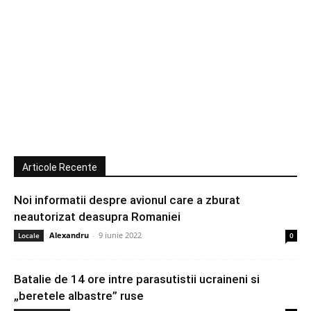
Articole Recente
Noi informatii despre avionul care a zburat
neautorizat deasupra Romaniei
Alexandru
-
9 iunie 2022
Locale
0
Batalie de 14 ore intre parasutistii ucraineni si
„beretele albastre” ruse