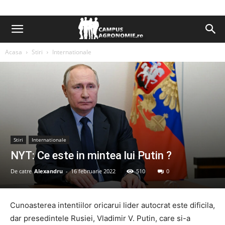
Acasa
Stiri
Internationale
Stiri
Internationale
NYT: Ce este in mintea lui Putin ?
De catre
Alexandru
-
16 februarie 2022
510
0
Cunoasterea intentiilor oricarui lider autocrat este dificila,
dar presedintele Rusiei, Vladimir V. Putin, care si-a