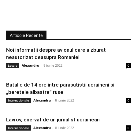
Articole Recente
Noi informatii despre avionul care a zburat
neautorizat deasupra Romaniei
Alexandru
-
9 iunie 2022
Locale
0
Batalie de 14 ore intre parasutistii ucraineni si
„beretele albastre” ruse
Alexandru
-
8 iunie 2022
Internationale
0
Lavrov, enervat de un jurnalist ucrainean
Alexandru
-
8 iunie 2022
Internationale
0