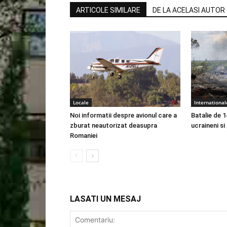
ARTICOLE SIMILARE
DE LA ACELASI AUTOR
Locale
International
Noi informatii despre avionul care a
Batalie de 1
zburat neautorizat deasupra
ucraineni si
Romaniei
LASATI UN MESAJ