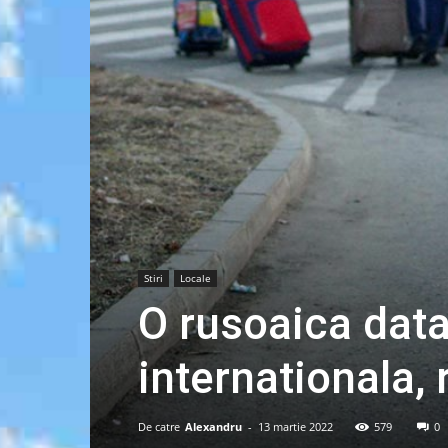
Stiri
Locale
O rusoaica data
internationala, 
De catre
Alexandru
-
13 martie 2022
579
0