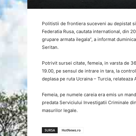
Politistii de frontiera suceveni au depistat si
Federatia Rusa, cautata international, din 201
grupare armata ilegala”, a informat duminic
Seritan.
Potrivit sursei citate, femeia, in varsta de 36
19.00, pe sensul de intrare in tara, la contr
deplasa pe ruta Ucraina – Turcia, relateaza
Femeia, pe numele careia era emis un mandat
predata Serviciului Investigatii Criminale di
masurilor legale.
SURSA
HotNews.ro