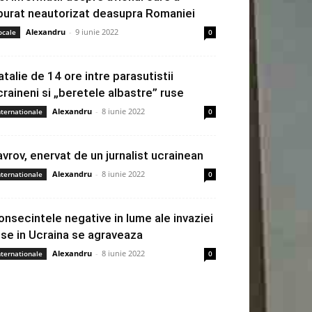
burat neautorizat deasupra Romaniei
Alexandru
-
9 iunie 2022
ocale
0
atalie de 14 ore intre parasutistii
craineni si „beretele albastre” ruse
Alexandru
-
8 iunie 2022
nternationale
0
avrov, enervat de un jurnalist ucrainean
Alexandru
-
8 iunie 2022
nternationale
0
onsecintele negative in lume ale invaziei
use in Ucraina se agraveaza
Alexandru
-
8 iunie 2022
nternationale
0