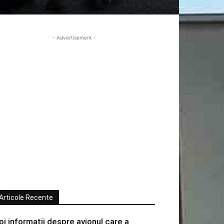
- Advertisement -
Articole Recente
oi informatii despre avionul care a