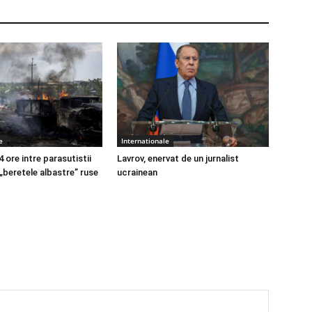
e
Internationale
4 ore intre parasutistii
Lavrov, enervat de un jurnalist
 „beretele albastre” ruse
ucrainean