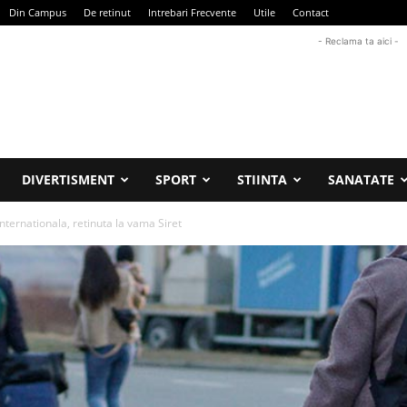
Din Campus
De retinut
Intrebari Frecvente
Utile
Contact
- Reclama ta aici -
DIVERTISMENT
SPORT
STIINTA
SANATATE
nternationala, retinuta la vama Siret