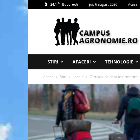
C
24.1
joi, 6 august 2026
Acasa
București
Campus
Agronomie
STIRI
AFACERI
TEHNOLOGIE
Acasa
Stiri
Locale
O rusoaica data in urmarire i