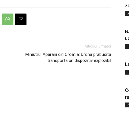
z
L
B
u
I
Articolul urmator
Ministrul Apararii din Croatia: Drona prabusita
transporta un dispozitiv explozibil
L
I
C
r
I