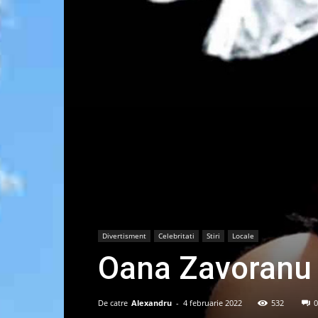
Divertisment
Celebritati
Stiri
Locale
Oana Zavoranu l
De catre
Alexandru
-
4 februarie 2022
532
0