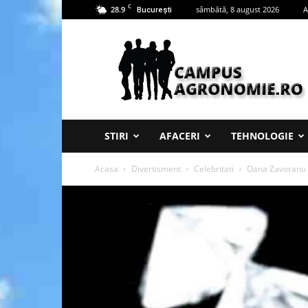
C
28.9
sâmbătă, 8 august 2026
A
București
Campus
Agronomie
STIRI
AFACERI
TEHNOLOGIE
Acasa
Divertisment
Celebritati
Oana Zavoranu l