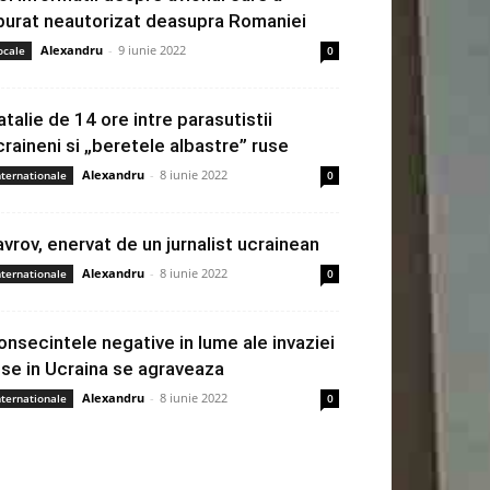
burat neautorizat deasupra Romaniei
Alexandru
-
9 iunie 2022
ocale
0
atalie de 14 ore intre parasutistii
craineni si „beretele albastre” ruse
Alexandru
-
8 iunie 2022
nternationale
0
avrov, enervat de un jurnalist ucrainean
Alexandru
-
8 iunie 2022
nternationale
0
onsecintele negative in lume ale invaziei
use in Ucraina se agraveaza
Alexandru
-
8 iunie 2022
nternationale
0