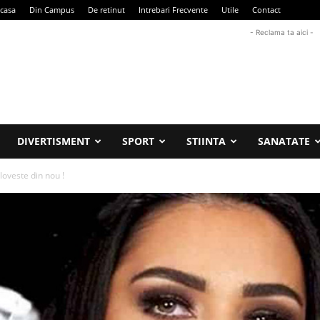
casa
Din Campus
De retinut
Intrebari Frecvente
Utile
Contact
- Reclama ta aici -
DIVERTISMENT
SPORT
STIINTA
SANATATE
oveste din nou !