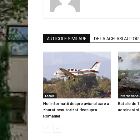
ARTICOLE SIMILARE
DE LA ACELASI AUTOR
Locale
International
Noi informatii despre avionul care a
Batalie de 1
zburat neautorizat deasupra
ucraineni si
Romaniei