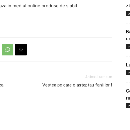
z
aza in mediul online produse de slabit.
L
B
u
I
L
I
Articolul urmator
ca
Vestea pe care o asteptau fanii lor !
C
r
I