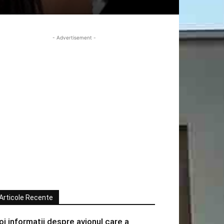
- Advertisement -
Articole Recente
oi informatii despre avionul care a