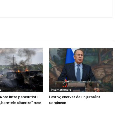
e
Internationale
4 ore intre parasutistii
Lavrov, enervat de un jurnalist
 „beretele albastre” ruse
ucrainean