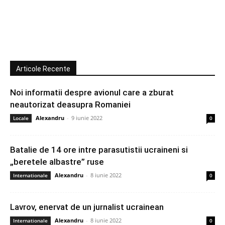
Articole Recente
Noi informatii despre avionul care a zburat
neautorizat deasupra Romaniei
Alexandru
-
9 iunie 2022
Locale
0
Batalie de 14 ore intre parasutistii ucraineni si
„beretele albastre” ruse
Alexandru
-
8 iunie 2022
Internationale
0
Lavrov, enervat de un jurnalist ucrainean
Alexandru
-
8 iunie 2022
Internationale
0