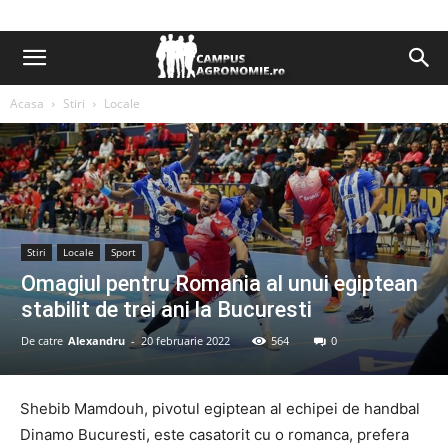
Acasa
Stiri
Locale
Stiri
Locale
Sport
Omagiul pentru Romania al unui egiptean
stabilit de trei ani la Bucuresti
De catre
Alexandru
-
20 februarie 2022
564
0
Shebib Mamdouh, pivotul egiptean al echipei de handbal
Dinamo Bucuresti, este casatorit cu o romanca, prefera