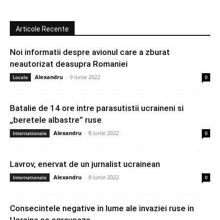
Articole Recente
Noi informatii despre avionul care a zburat
neautorizat deasupra Romaniei
Alexandru
-
9 iunie 2022
Locale
0
Batalie de 14 ore intre parasutistii ucraineni si
„beretele albastre” ruse
Alexandru
-
8 iunie 2022
Internationale
0
Lavrov, enervat de un jurnalist ucrainean
Alexandru
-
8 iunie 2022
Internationale
0
Consecintele negative in lume ale invaziei ruse in
Ucraina se agraveaza