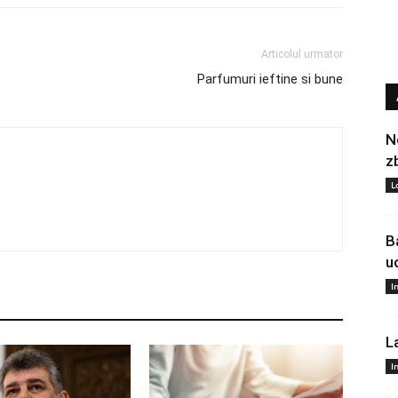
Articolul urmator
Parfumuri ieftine si bune
N
z
L
B
u
I
L
I