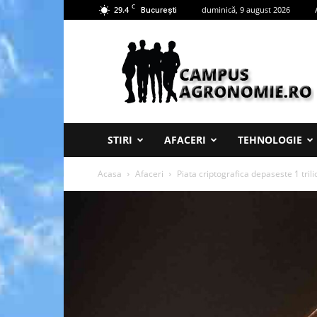
C
29.4
duminică, 9 august 2026
București
Campus
Agronomie
STIRI
AFACERI
TEHNOLOGIE
Acasa
Afaceri
Piata criptografica depaseste 1 trili