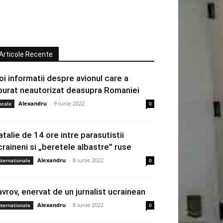
Articole Recente
oi informatii despre avionul care a
burat neautorizat deasupra Romaniei
Alexandru
-
9 iunie 2022
ocale
0
atalie de 14 ore intre parasutistii
craineni si „beretele albastre” ruse
Alexandru
-
8 iunie 2022
nternationale
0
avrov, enervat de un jurnalist ucrainean
Alexandru
-
8 iunie 2022
nternationale
0