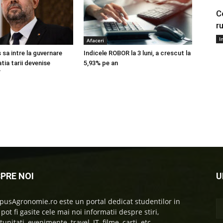
C
r
I
Afaceri
 sa intre la guvernare
Indicele ROBOR la 3 luni, a crescut la
atia tarii devenise
5,93% pe an
”
PRE NOI
U
usAgronomie.ro este un portal dedicat studentilor in
 pot fi gasite cele mai noi informatii despre stiri,
unitati, evenimente, travel, IT, filme, carti, etc.