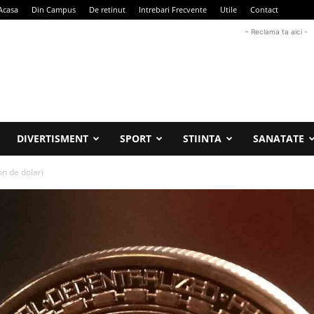
Acasa
Din Campus
De retinut
Intrebari Frecvente
Utile
Contact
- Reclama ta aici -
DIVERTISMENT
SPORT
STIINTA
SANATATE
on de dolari