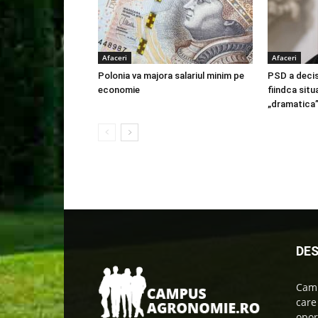
Afaceri
Afaceri
Polonia va majora salariul minim pe
PSD a decis
economie
fiindca situ
„dramatica
DES
Camp
care
oport