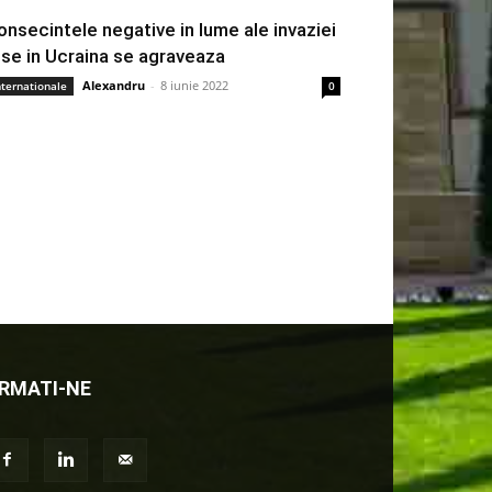
onsecintele negative in lume ale invaziei
use in Ucraina se agraveaza
Alexandru
-
8 iunie 2022
nternationale
0
RMATI-NE