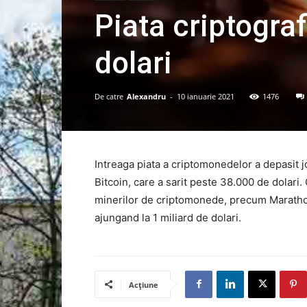
Piata criptograf
dolari
De catre
Alexandru
-
10 ianuarie 2021
1476
Intreaga piata a criptomonedelor a depasit jo
Bitcoin, care a sarit peste 38.000 de dolari.
minerilor de criptomonede, precum Marathon
ajungand la 1 miliard de dolari.
Acțiune