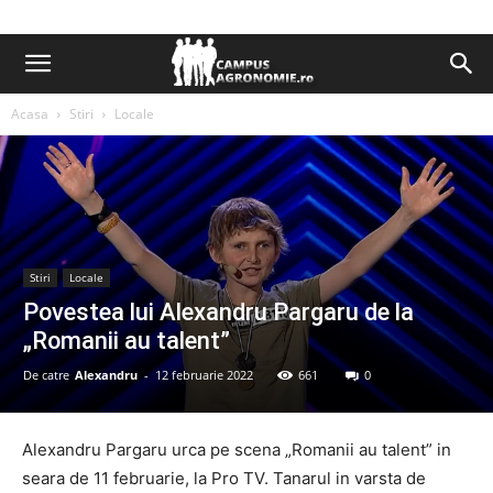
Acasa
Stiri
Locale
Stiri
Locale
Povestea lui Alexandru Pargaru de la
„Romanii au talent”
De catre
Alexandru
-
12 februarie 2022
661
0
Alexandru Pargaru urca pe scena „Romanii au talent” in
seara de 11 februarie, la Pro TV. Tanarul in varsta de