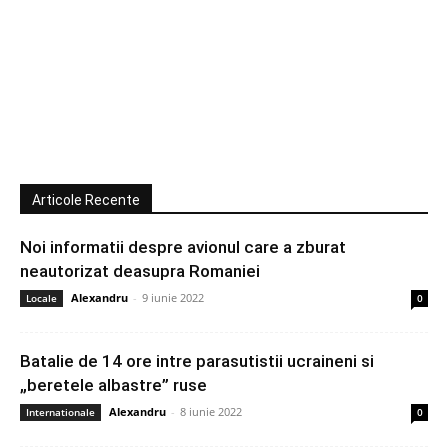
Articole Recente
Noi informatii despre avionul care a zburat
neautorizat deasupra Romaniei
Alexandru
-
9 iunie 2022
Locale
0
Batalie de 14 ore intre parasutistii ucraineni si
„beretele albastre” ruse
Alexandru
-
8 iunie 2022
Internationale
0