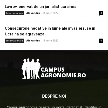
Lavrov, enervat de un jurnalist ucrainean
Alexandru
-
8 iunie 2022
Internationale
0
Consecintele negative in lume ale invaziei ruse in
Ucraina se agraveaza
Alexandru
-
8 iunie 2022
Internationale
0
DESPRE NOI
CampusAgronomie.ro este un portal dedicat studentilor in