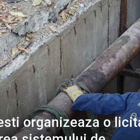
sti organizeaza o licit
area sistemului de