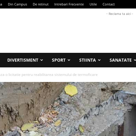
sa
Din Campus
De retinut
Intrebari Frecvente
Utile
Contact
- Reclama ta aici -
DIVERTISMENT
SPORT
STIINTA
SANATATE
a o licitatie pentru reabilitarea sistemului de termoficare