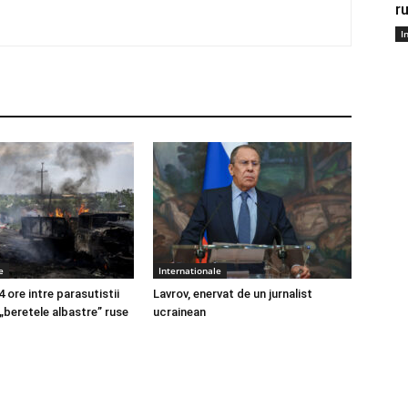
r
I
e
Internationale
4 ore intre parasutistii
Lavrov, enervat de un jurnalist
 „beretele albastre” ruse
ucrainean