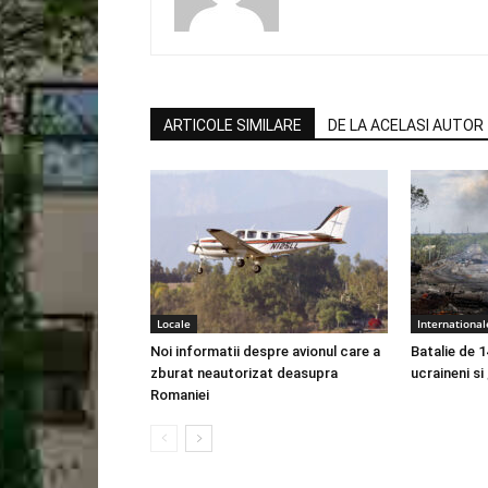
ARTICOLE SIMILARE
DE LA ACELASI AUTOR
Locale
International
Noi informatii despre avionul care a
Batalie de 1
zburat neautorizat deasupra
ucraineni si
Romaniei