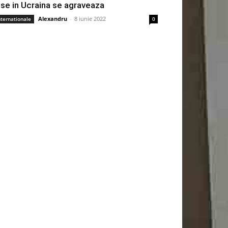
use in Ucraina se agraveaza
Alexandru
-
8 iunie 2022
nternationale
0