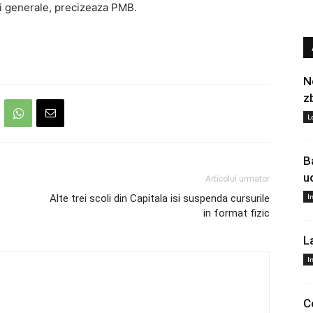
ei generale, precizeaza PMB.
N
z
L
B
u
Articolul urmator
I
Alte trei scoli din Capitala isi suspenda cursurile
in format fizic
L
I
C