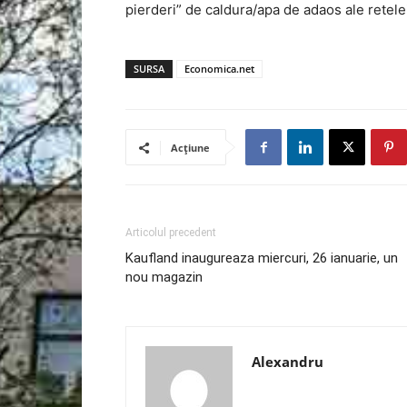
pierderi” de caldura/apa de adaos ale retel
SURSA
Economica.net
Acțiune
Articolul precedent
Kaufland inaugureaza miercuri, 26 ianuarie, un
nou magazin
Alexandru