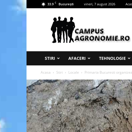
C
33.9
vineri, 7 august 2026
Aca
București
Campus
Agronomie
STIRI
AFACERI
TEHNOLOGIE
Acasa
Stiri
Locale
Primaria Bucuresti organizeaz