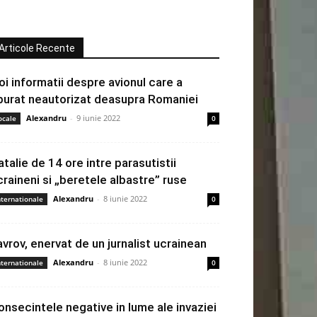
Articole Recente
oi informatii despre avionul care a
burat neautorizat deasupra Romaniei
Alexandru
-
9 iunie 2022
ocale
0
atalie de 14 ore intre parasutistii
craineni si „beretele albastre” ruse
Alexandru
-
8 iunie 2022
nternationale
0
avrov, enervat de un jurnalist ucrainean
Alexandru
-
8 iunie 2022
nternationale
0
onsecintele negative in lume ale invaziei