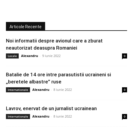
Articole Recente
Noi informatii despre avionul care a zburat
neautorizat deasupra Romaniei
Alexandru
-
9 iunie 2022
Locale
0
Batalie de 14 ore intre parasutistii ucraineni si
„beretele albastre” ruse
Alexandru
-
8 iunie 2022
Internationale
0
Lavrov, enervat de un jurnalist ucrainean
Alexandru
-
8 iunie 2022
Internationale
0