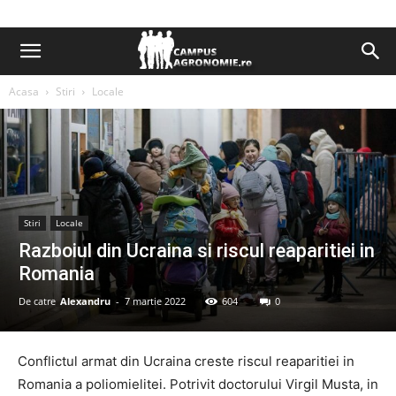
Acasa
Stiri
Locale
Stiri
Locale
Razboiul din Ucraina si riscul reaparitiei in
Romania
De catre
Alexandru
-
7 martie 2022
604
0
Conflictul armat din Ucraina creste riscul reaparitiei in
Romania a poliomielitei. Potrivit doctorului Virgil Musta, in