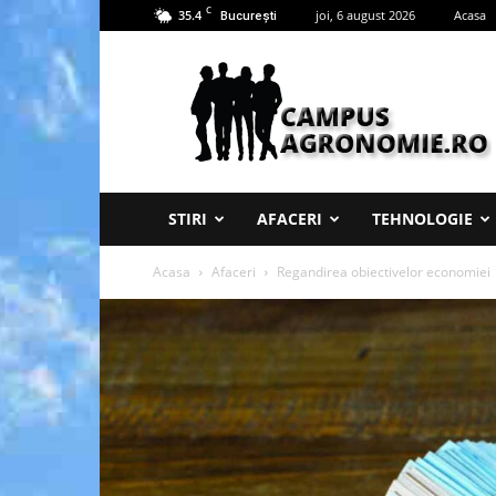
C
35.4
joi, 6 august 2026
Acasa
București
Campus
Agronomie
STIRI
AFACERI
TEHNOLOGIE
Acasa
Afaceri
Regandirea obiectivelor economiei