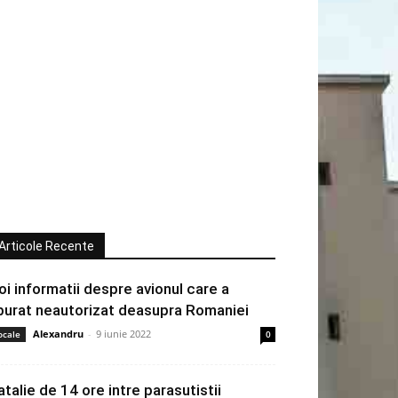
Articole Recente
oi informatii despre avionul care a
burat neautorizat deasupra Romaniei
Alexandru
-
9 iunie 2022
ocale
0
atalie de 14 ore intre parasutistii