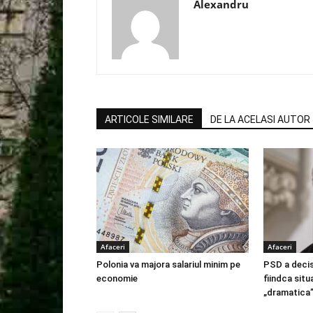
Alexandru
ARTICOLE SIMILARE
DE LA ACELASI AUTOR
Afaceri
Afaceri
Polonia va majora salariul minim pe
PSD a decis
economie
fiindca situ
„dramatica