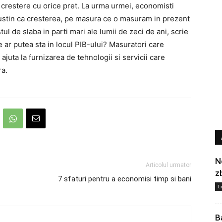
crestere cu orice pret. La urma urmei, economisti
tin ca cresterea, pe masura ce o masuram in prezent
stul de slaba in parti mari ale lumii de zeci de ani, scrie
r putea sta in locul PIB-ului? Masuratori care
juta la furnizarea de tehnologii si servicii care
ra.
N
Articolul urmator
z
7 sfaturi pentru a economisi timp si bani
L
B