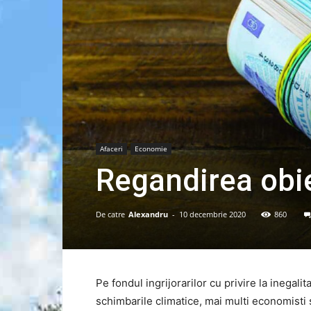
Afaceri
Economie
Regandirea obi
De catre
Alexandru
-
10 decembrie 2020
860
Pe fondul ingrijorarilor cu privire la inegali
schimbarile climatice, mai multi economisti s