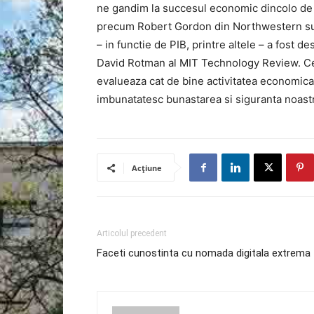
ne gandim la succesul economic dincolo de 
precum Robert Gordon din Northwestern sus
– in functie de PIB, printre altele – a fost de
David Rotman al MIT Technology Review. Ce a
evalueaza cat de bine activitatea economica a
imbunatatesc bunastarea si siguranta noast
Acțiune
Articolul precedent
Faceti cunostinta cu nomada digitala extrema