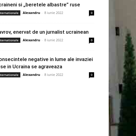
craineni si „beretele albastre” ruse
Alexandru
-
8 iunie 2022
nternationale
0
avrov, enervat de un jurnalist ucrainean
Alexandru
-
8 iunie 2022
nternationale
0
onsecintele negative in lume ale invaziei
use in Ucraina se agraveaza
Alexandru
-
8 iunie 2022
nternationale
0