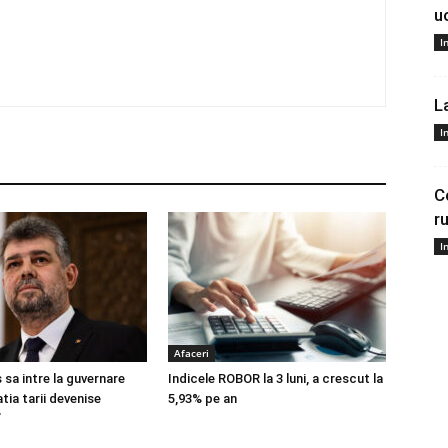
u
I
L
I
C
r
I
Afaceri
 sa intre la guvernare
Indicele ROBOR la 3 luni, a crescut la
atia tarii devenise
5,93% pe an
”