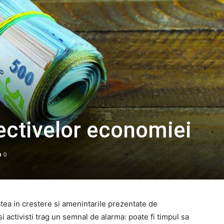
ectivelor economiei
0
tatea in crestere si amenintarile prezentate de
i activisti trag un semnal de alarma: poate fi timpul sa