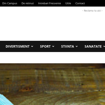
Din Campus
De retinut
Intrebari Frecvente
Utile
Contact
- Reclama ta aici -
DIVERTISMENT
SPORT
STIINTA
SANATATE